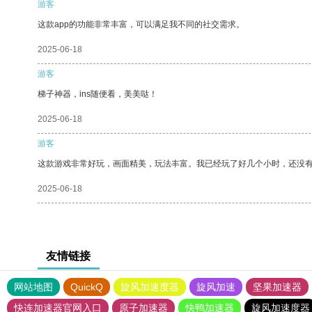
游客
这款app的功能非常丰富，可以满足我不同的社交需求。
2025-06-18
游客
梯子神器，ins随便看，美美哒！
2025-06-18
游客
这款游戏非常好玩，画面精美，玩法丰富。我已经玩了好几个小时，还没
2025-06-18
友情链接
网站地图
QuickQ
旋风加速度器
旋风加速
坚果加速器
快连加速器官网入口
原子加速器
快鸭加速器
旋风加速度器