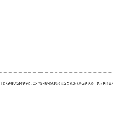
一个自动切换线路的功能，这样就可以根据网络情况自动选择最优的线路，从而获得更