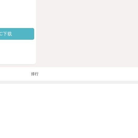
PC下载
排行