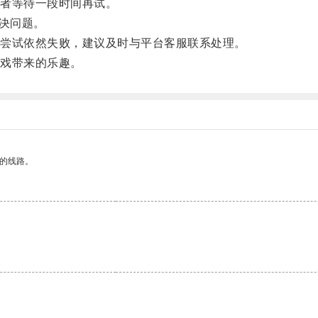
者等待一段时间再试。
决问题。
尝试依然失败，建议及时与平台客服联系处理。
戏带来的乐趣。
区的线路。