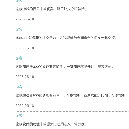
游客
这款游戏的音乐非常优美，听了让人心旷神怡。
2025-06-18
游客
这款app就像我的社交平台，让我能够与志同道合的朋友一起交流。
2025-06-18
游客
这款加速器app的操作非常简单，一键加速就能开启，非常方便。
2025-06-18
游客
这款加速器app的功能有点单一，可以增加一些新功能。比如，可以增加
2025-06-18
游客
这款软件的功能非常强大，使用起来非常方便。