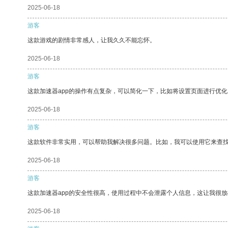
2025-06-18
游客
这款游戏的剧情非常感人，让我久久不能忘怀。
2025-06-18
游客
这款加速器app的操作有点复杂，可以简化一下，比如将设置页面进行优化
2025-06-18
游客
这款软件非常实用，可以帮助我解决很多问题。比如，我可以使用它来查
2025-06-18
游客
这款加速器app的安全性很高，使用过程中不会泄露个人信息，这让我很
2025-06-18