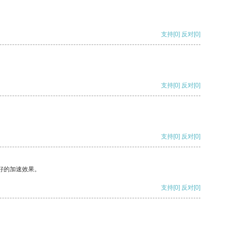
支持
[0]
反对
[0]
支持
[0]
反对
[0]
支持
[0]
反对
[0]
好的加速效果。
支持
[0]
反对
[0]