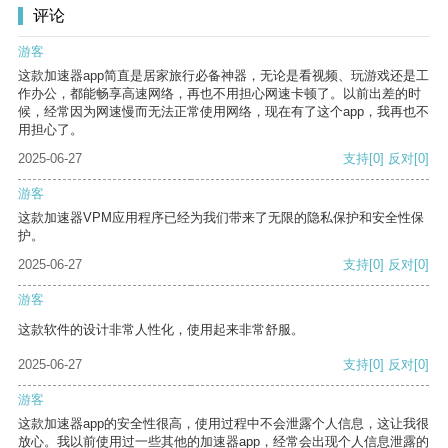
评论
游客
这款加速器app简直是居家旅行必备神器，无论是看视频、玩游戏还是工
作办公，都能畅享高速网络，再也不用担心网速卡顿了。以前出差的时
候，经常因为网速慢而无法正常使用网络，现在有了这个app，我再也不
用担心了。
2025-06-27
支持
[0]
反对
[0]
游客
这款加速器VPM应用程序已经为我们带来了无限的隐私保护和安全性保
护。
2025-06-27
支持
[0]
反对
[0]
游客
这款软件的设计非常人性化，使用起来非常舒服。
2025-06-27
支持
[0]
反对
[0]
游客
这款加速器app的安全性很高，使用过程中不会泄露个人信息，这让我很
放心。我以前使用过一些其他的加速器app，经常会出现个人信息泄露的