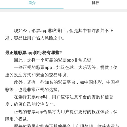
简介
排行
现如今，彩票app琳琅满目，但是其中有许多并不正
规，容易让用户陷入风险之中。
最正规彩票app排行榜有哪些?
因此，选择一个可靠的彩票app非常关键。
一些正规的彩票app，如双色球、大乐透等，提供了便
捷的投注方式和安全的交易环境。
此外，还有一些知名的彩票平台，如中国体彩、中国福
彩等，也是非常正规的选择。
在选择彩票app时，用户应该注意平台的资质和信誉
度，确保自己的投注安全。
正规的彩票app合集将为用户提供更好的投注体验，保
障用户权益。
愿每位彩民都能在正规的平台上实现梦想，收获幸运与