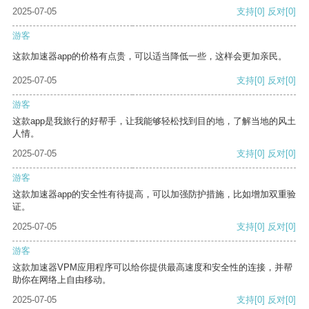
2025-07-05
支持
[0]
反对
[0]
游客
这款加速器app的价格有点贵，可以适当降低一些，这样会更加亲民。
2025-07-05
支持
[0]
反对
[0]
游客
这款app是我旅行的好帮手，让我能够轻松找到目的地，了解当地的风土
人情。
2025-07-05
支持
[0]
反对
[0]
游客
这款加速器app的安全性有待提高，可以加强防护措施，比如增加双重验
证。
2025-07-05
支持
[0]
反对
[0]
游客
这款加速器VPM应用程序可以给你提供最高速度和安全性的连接，并帮
助你在网络上自由移动。
2025-07-05
支持
[0]
反对
[0]