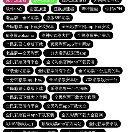
原子加速器
快鸭加速器
旋风加速度器
外网网址导航
软件中心
雷霆加速
狂飙加速器
哔咔漫画
快鸭VPN
老品牌—全民彩票
原版699彩票
全民彩票app下载安装安卓
全民彩票官网app下载安装
6f彩票welcome
彩神Vl购彩大厅
全民彩票平台登录
全民彩票安卓版下载
顶级彩票app官方网站
老品牌—全民彩票
一分大发系统彩票app
全民彩票所有平台
全民彩票官网app下载安装
下载全民彩票
全民彩票所有平台
全民彩票平台是真的吗
三分钟彩票app下载
全民彩票安卓版
703彩票娱乐平台
全民彩票安卓版下载
乐彩彩票平台合法吗
全民彩票下载大全官网
全民彩票下载大全官网
全民彩票所有平台
全民彩票app下载大全
全民彩票官网app下载安装
全民彩票下载大全官网
彩神Vl购彩大厅
顶级彩票app官方网站
全民彩票安卓版