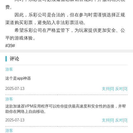
费。
因此，乐彩公司是合法的，但在参与时需谨慎选择正规
渠道购买彩票，避免陷入非法彩票活动。
希望乐彩公司在严格监管下，为玩家提供更加安全、公
平的游戏体验。
#39#
评论
游客
这个是app神器
2025-07-13
支持
[0]
反对
[0]
游客
这款加速器VPM应用程序可以给你提供最高速度和安全性的连接，并帮
助你在网络上自由移动。
2025-07-13
支持
[0]
反对
[0]
游客