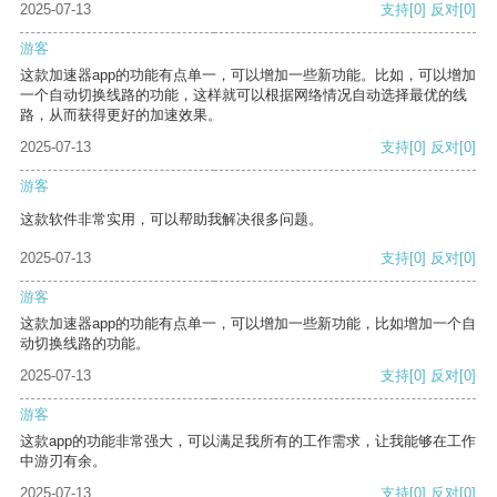
2025-07-13
支持
[0]
反对
[0]
游客
这款加速器app的功能有点单一，可以增加一些新功能。比如，可以增加
一个自动切换线路的功能，这样就可以根据网络情况自动选择最优的线
路，从而获得更好的加速效果。
2025-07-13
支持
[0]
反对
[0]
游客
这款软件非常实用，可以帮助我解决很多问题。
2025-07-13
支持
[0]
反对
[0]
游客
这款加速器app的功能有点单一，可以增加一些新功能，比如增加一个自
动切换线路的功能。
2025-07-13
支持
[0]
反对
[0]
游客
这款app的功能非常强大，可以满足我所有的工作需求，让我能够在工作
中游刃有余。
2025-07-13
支持
[0]
反对
[0]