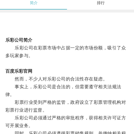
简介
排行
乐彩公司简介
乐彩公司在彩票市场中占据一定的市场份额，吸引了众
多玩家参与。
百度乐彩官网
然而，不少人对乐彩公司的合法性存在疑虑。
事实上，乐彩公司是合法的，但需要遵守相关法规法
律。
彩票行业受到严格的监管，政府设立了彩票管理机构对
彩票行业进行监督。
乐彩公司必须通过严格的审批程序，获得相关许可证方
可开展业务。
同时，乐彩公司必须遵循彩票销售规则，并缴纳相关税