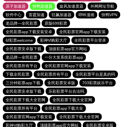
原子加速器
快鸭加速器
旋风加速度器
外网网址导航
软件中心
雷霆加速
狂飙加速器
哔咔漫画
快鸭VPN
老品牌—全民彩票
原版699彩票
全民彩票app下载安装安卓
全民彩票官网app下载安装
6f彩票welcome
彩神Vl购彩大厅
全民彩票平台登录
全民彩票安卓版下载
顶级彩票app官方网站
老品牌—全民彩票
一分大发系统彩票app
全民彩票所有平台
全民彩票官网app下载安装
下载全民彩票
全民彩票所有平台
全民彩票平台是真的吗
三分钟彩票app下载
全民彩票安卓版
703彩票娱乐平台
全民彩票安卓版下载
乐彩彩票平台合法吗
全民彩票下载大全官网
全民彩票下载大全官网
全民彩票所有平台
全民彩票app下载大全
全民彩票官网app下载安装
全民彩票下载大全官网
彩神Vl购彩大厅
顶级彩票app官方网站
全民彩票安卓版