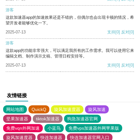
游客
这款加速器app的加速效果还是不错的，但偶尔也会出现卡顿的情况，希
望开发者能够优化一下。
2025-07-13
支持
[0]
反对
[0]
游客
这款app的功能非常强大，可以满足我所有的工作需求。我可以使用它来
编辑文档、制作演示文稿、管理日程安排等。
2025-07-13
支持
[0]
反对
[0]
友情链接
网站地图
QuickQ
旋风加速度器
旋风加速
坚果加速器
tiktok加速器
狗急加速器官网
免费vqn外网加速
小蓝鸟
免费vps加速器外网苹果版
旋风加速度器
快连加速器
快连加速器官网入口