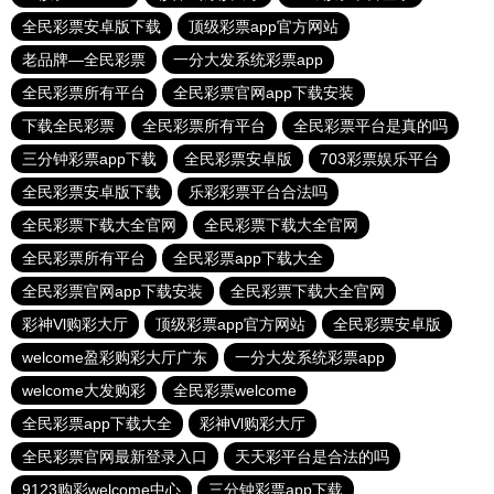
全民彩票安卓版下载
顶级彩票app官方网站
老品牌—全民彩票
一分大发系统彩票app
全民彩票所有平台
全民彩票官网app下载安装
下载全民彩票
全民彩票所有平台
全民彩票平台是真的吗
三分钟彩票app下载
全民彩票安卓版
703彩票娱乐平台
全民彩票安卓版下载
乐彩彩票平台合法吗
全民彩票下载大全官网
全民彩票下载大全官网
全民彩票所有平台
全民彩票app下载大全
全民彩票官网app下载安装
全民彩票下载大全官网
彩神Vl购彩大厅
顶级彩票app官方网站
全民彩票安卓版
welcome盈彩购彩大厅广东
一分大发系统彩票app
welcome大发购彩
全民彩票welcome
全民彩票app下载大全
彩神Vl购彩大厅
全民彩票官网最新登录入口
天天彩平台是合法的吗
9123购彩welcome中心
三分钟彩票app下载