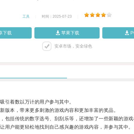
工具
|
时间：2025-07-23
|
卓下载
苹果下载
安卓市场，安全绿色
吸引着数以万计的用户参与其中。
新版本，带来更多刺激的游戏内容和更加丰富的奖品。
包括传统的数字选号、刮刮乐等，还增加了一些新颖的游戏
让用户能更轻松地找到自己感兴趣的游戏内容，并参与其中。