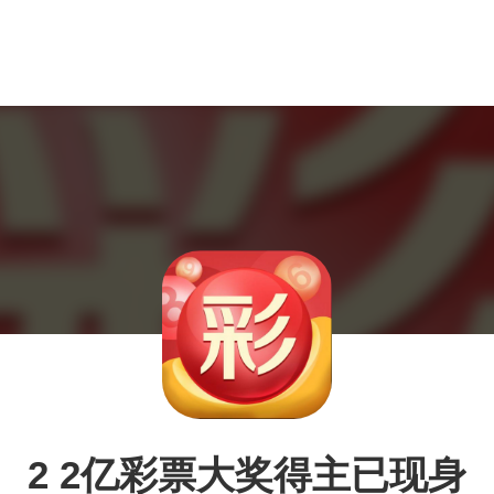
2 2亿彩票大奖得主已现身