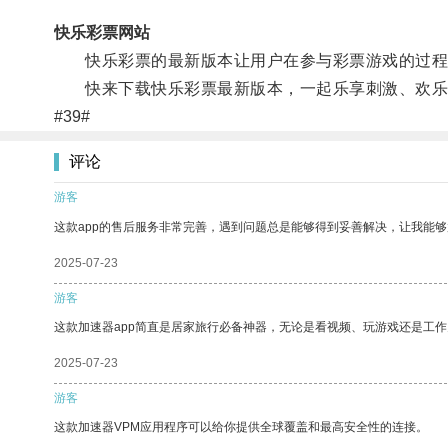
快乐彩票网站
快乐彩票的最新版本让用户在参与彩票游戏的过程中
快来下载快乐彩票最新版本，一起乐享刺激、欢乐
#39#
评论
游客
这款app的售后服务非常完善，遇到问题总是能够得到妥善解决，让我能
2025-07-23
游客
这款加速器app简直是居家旅行必备神器，无论是看视频、玩游戏还是工
2025-07-23
游客
这款加速器VPM应用程序可以给你提供全球覆盖和最高安全性的连接。