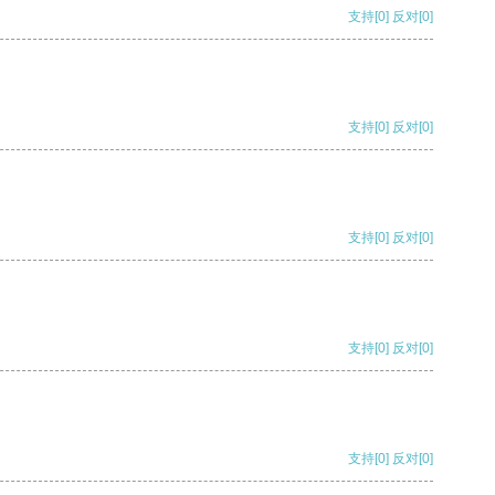
支持
[0]
反对
[0]
支持
[0]
反对
[0]
支持
[0]
反对
[0]
支持
[0]
反对
[0]
支持
[0]
反对
[0]