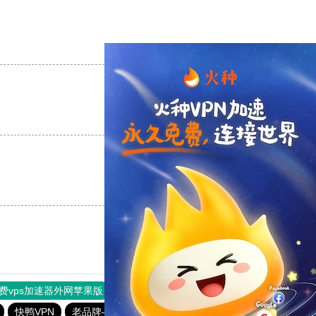
支持
[0]
反对
[0]
支持
[0]
反对
[0]
支持
[0]
反对
[0]
费vps加速器外网苹果版
旋风加速度器
快连加速器
快鸭VPN
老品牌—全民彩票
原版699彩票