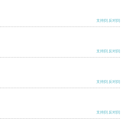
支持
[0]
反对
[0]
支持
[0]
反对
[0]
支持
[0]
反对
[0]
支持
[0]
反对
[0]