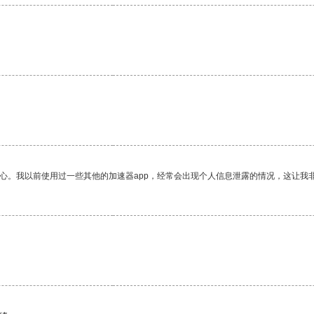
放心。我以前使用过一些其他的加速器app，经常会出现个人信息泄露的情况，这让我