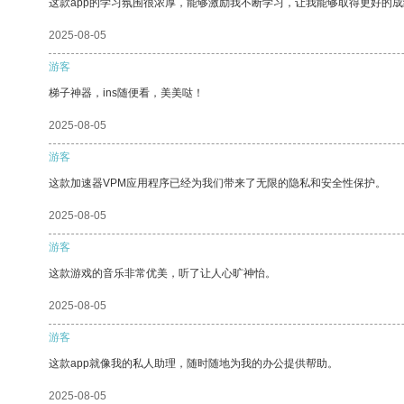
这款app的学习氛围很浓厚，能够激励我不断学习，让我能够取得更好的成
2025-08-05
游客
梯子神器，ins随便看，美美哒！
2025-08-05
游客
这款加速器VPM应用程序已经为我们带来了无限的隐私和安全性保护。
2025-08-05
游客
这款游戏的音乐非常优美，听了让人心旷神怡。
2025-08-05
游客
这款app就像我的私人助理，随时随地为我的办公提供帮助。
2025-08-05