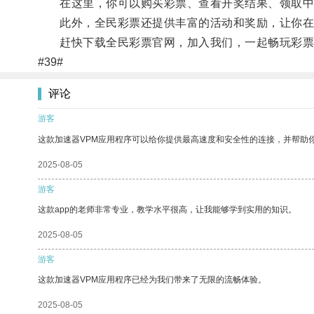
在这里，你可以购买彩票、查看开奖结果、领取中
此外，全民彩票还提供丰富的活动和奖励，让你在
赶快下载全民彩票官网，加入我们，一起畅玩彩票
#39#
评论
游客
这款加速器VPM应用程序可以给你提供最高速度和安全性的连接，并帮助
2025-08-05
游客
这款app的老师非常专业，教学水平很高，让我能够学到实用的知识。
2025-08-05
游客
这款加速器VPM应用程序已经为我们带来了无限的流畅体验。
2025-08-05