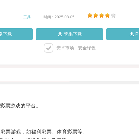
工具
|
时间：2025-08-05
|
卓下载
苹果下载
安卓市场，安全绿色
彩票游戏的平台。
彩票游戏，如福利彩票、体育彩票等。