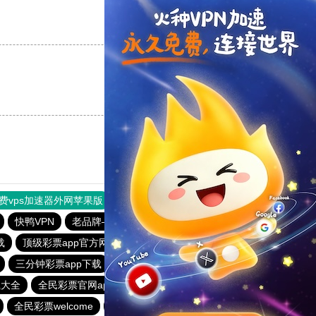
支持
[0]
反对
[0]
支持
[0]
反对
[0]
费vps加速器外网苹果版
旋风加速度器
快连加速器
快鸭VPN
老品牌—全民彩票
原版699彩票
载
顶级彩票app官方网站
老品牌—全民彩票
三分钟彩票app下载
全民彩票安卓版
703彩票娱乐平台
载大全
全民彩票官网app下载安装
全民彩票下载大全官网
全民彩票welcome
全民彩票app下载大全
彩神Vl购彩大厅