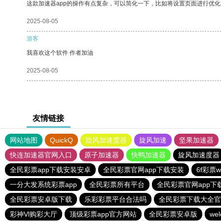
这款加速器app的操作有点复杂，可以简化一下，比如将设置页面进行优化
2025-08-05
游客
我喜欢这个软件 作者加油
2025-08-05
友情链接
网站地图
QuickQ
旋风加速度器
旋风加速
坚果加速器
快连加速器官网入口
原子加速器
快鸭加速器
旋风加速度器
全民彩票app下载安装安卓
全民彩票官网app下载安装
6f彩票w
一分大发系统彩票app
全民彩票所有平台
全民彩票官网app下
全民彩票安卓版下载
乐彩彩票平台合法吗
全民彩票下载大全官
彩神Vl购彩大厅
顶级彩票app官方网站
全民彩票安卓版
we