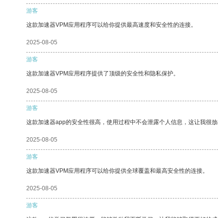
游客
这款加速器VPM应用程序可以给你提供最高速度和安全性的连接。
2025-08-05
游客
这款加速器VPM应用程序提供了顶级的安全性和隐私保护。
2025-08-05
游客
这款加速器app的安全性很高，使用过程中不会泄露个人信息，这让我很
2025-08-05
游客
这款加速器VPM应用程序可以给你提供全球覆盖和最高安全性的连接。
2025-08-05
游客