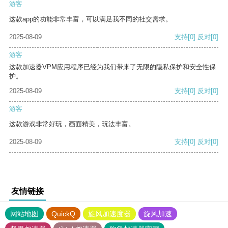
游客
这款app的功能非常丰富，可以满足我不同的社交需求。
2025-08-09
支持
[0]
反对
[0]
游客
这款加速器VPM应用程序已经为我们带来了无限的隐私保护和安全性保
护。
2025-08-09
支持
[0]
反对
[0]
游客
这款游戏非常好玩，画面精美，玩法丰富。
2025-08-09
支持
[0]
反对
[0]
友情链接
网站地图
QuickQ
旋风加速度器
旋风加速