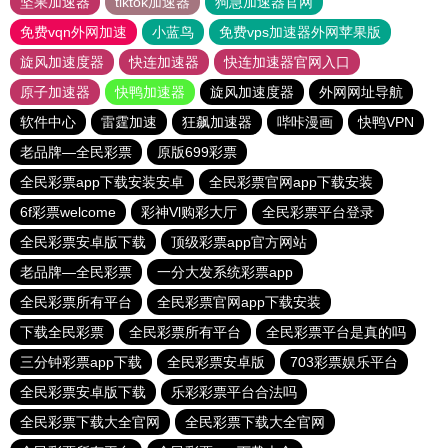
坚果加速器
tiktok加速器
狗急加速器官网
免费vqn外网加速
小蓝鸟
免费vps加速器外网苹果版
旋风加速度器
快连加速器
快连加速器官网入口
原子加速器
快鸭加速器
旋风加速度器
外网网址导航
软件中心
雷霆加速
狂飙加速器
哔咔漫画
快鸭VPN
老品牌—全民彩票
原版699彩票
全民彩票app下载安装安卓
全民彩票官网app下载安装
6f彩票welcome
彩神Vl购彩大厅
全民彩票平台登录
全民彩票安卓版下载
顶级彩票app官方网站
老品牌—全民彩票
一分大发系统彩票app
全民彩票所有平台
全民彩票官网app下载安装
下载全民彩票
全民彩票所有平台
全民彩票平台是真的吗
三分钟彩票app下载
全民彩票安卓版
703彩票娱乐平台
全民彩票安卓版下载
乐彩彩票平台合法吗
全民彩票下载大全官网
全民彩票下载大全官网