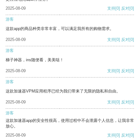
2025-08-09
支持
[0]
反对
[0]
游客
这款app的商品种类非常丰富，可以满足我所有的购物需求。
2025-08-09
支持
[0]
反对
[0]
游客
梯子神器，ins随便看，美美哒！
2025-08-09
支持
[0]
反对
[0]
游客
这款加速器VPM应用程序已经为我们带来了无限的隐私和自由。
2025-08-09
支持
[0]
反对
[0]
游客
这款加速器app的安全性很高，使用过程中不会泄露个人信息，让我非常
放心。
2025-08-09
支持
[0]
反对
[0]