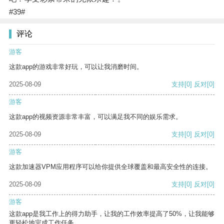
#39#
评论
游客
这款app的游戏非常好玩，可以让我消磨时间。
2025-08-09
支持
[0]
反对
[0]
游客
这款app的视频资源非常丰富，可以满足我不同的娱乐需求。
2025-08-09
支持
[0]
反对
[0]
游客
这款加速器VPM应用程序可以给你提供全球覆盖和最高安全性的连接。
2025-08-09
支持
[0]
反对
[0]
游客
这款app是我工作上的得力助手，让我的工作效率提高了50%，让我能够
更轻松地完成工作任务。