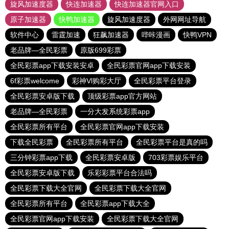
旋风加速度器
快连加速器
快连加速器官网入口
原子加速器
快鸭加速器
旋风加速度器
外网网址导航
软件中心
雷霆加速
狂飙加速器
哔咔漫画
快鸭VPN
老品牌—全民彩票
原版699彩票
全民彩票app下载安装安卓
全民彩票官网app下载安装
6f彩票welcome
彩神Vl购彩大厅
全民彩票平台登录
全民彩票安卓版下载
顶级彩票app官方网站
老品牌—全民彩票
一分大发系统彩票app
全民彩票所有平台
全民彩票官网app下载安装
下载全民彩票
全民彩票所有平台
全民彩票平台是真的吗
三分钟彩票app下载
全民彩票安卓版
703彩票娱乐平台
全民彩票安卓版下载
乐彩彩票平台合法吗
全民彩票下载大全官网
全民彩票下载大全官网
全民彩票所有平台
全民彩票app下载大全
全民彩票官网app下载安装
全民彩票下载大全官网