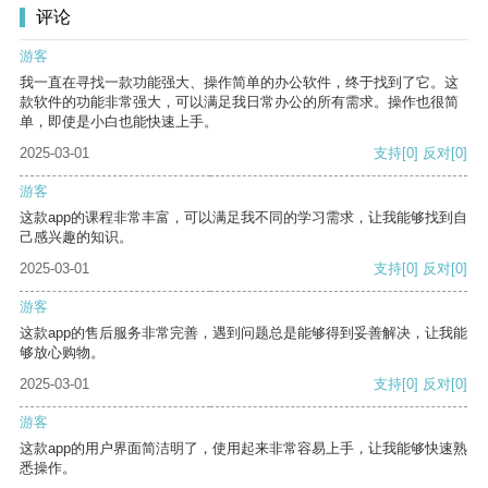
评论
游客
我一直在寻找一款功能强大、操作简单的办公软件，终于找到了它。这
款软件的功能非常强大，可以满足我日常办公的所有需求。操作也很简
单，即使是小白也能快速上手。
2025-03-01
支持
[0]
反对
[0]
游客
这款app的课程非常丰富，可以满足我不同的学习需求，让我能够找到自
己感兴趣的知识。
2025-03-01
支持
[0]
反对
[0]
游客
这款app的售后服务非常完善，遇到问题总是能够得到妥善解决，让我能
够放心购物。
2025-03-01
支持
[0]
反对
[0]
游客
这款app的用户界面简洁明了，使用起来非常容易上手，让我能够快速熟
悉操作。