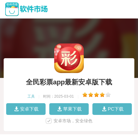
全民彩票app最新安卓版下载
工具
|
时间：2025-03-01
|
安卓下载
苹果下载
PC下载
安卓市场，安全绿色