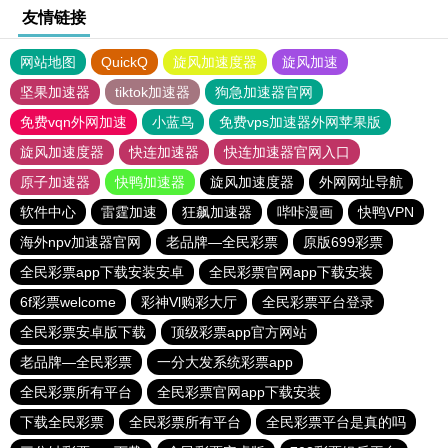
友情链接
网站地图
QuickQ
旋风加速度器
旋风加速
坚果加速器
tiktok加速器
狗急加速器官网
免费vqn外网加速
小蓝鸟
免费vps加速器外网苹果版
旋风加速度器
快连加速器
快连加速器官网入口
原子加速器
快鸭加速器
旋风加速度器
外网网址导航
软件中心
雷霆加速
狂飙加速器
哔咔漫画
快鸭VPN
海外npv加速器官网
老品牌—全民彩票
原版699彩票
全民彩票app下载安装安卓
全民彩票官网app下载安装
6f彩票welcome
彩神Vl购彩大厅
全民彩票平台登录
全民彩票安卓版下载
顶级彩票app官方网站
老品牌—全民彩票
一分大发系统彩票app
全民彩票所有平台
全民彩票官网app下载安装
下载全民彩票
全民彩票所有平台
全民彩票平台是真的吗