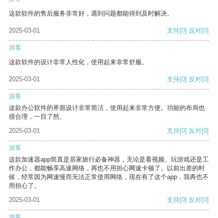
这款软件的售后服务非常好，遇到问题都能得到及时解决。
2025-03-01
支持
[0]
反对
[0]
游客
这款软件的设计非常人性化，使用起来非常舒服。
2025-03-01
支持
[0]
反对
[0]
游客
这款办公软件的界面设计非常简洁，使用起来非常方便。功能的布局也
很合理，一目了然。
2025-03-01
支持
[0]
反对
[0]
游客
这款加速器app简直是居家旅行必备神器，无论是看视频、玩游戏还是工
作办公，都能畅享高速网络，再也不用担心网速卡顿了。以前出差的时
候，经常因为网速慢而无法正常使用网络，现在有了这个app，我再也不
用担心了。
2025-03-01
支持
[0]
反对
[0]
游客