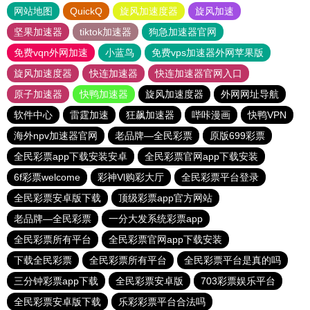
网站地图
QuickQ
旋风加速度器
旋风加速
坚果加速器
tiktok加速器
狗急加速器官网
免费vqn外网加速
小蓝鸟
免费vps加速器外网苹果版
旋风加速度器
快连加速器
快连加速器官网入口
原子加速器
快鸭加速器
旋风加速度器
外网网址导航
软件中心
雷霆加速
狂飙加速器
哔咔漫画
快鸭VPN
海外npv加速器官网
老品牌—全民彩票
原版699彩票
全民彩票app下载安装安卓
全民彩票官网app下载安装
6f彩票welcome
彩神Vl购彩大厅
全民彩票平台登录
全民彩票安卓版下载
顶级彩票app官方网站
老品牌—全民彩票
一分大发系统彩票app
全民彩票所有平台
全民彩票官网app下载安装
下载全民彩票
全民彩票所有平台
全民彩票平台是真的吗
三分钟彩票app下载
全民彩票安卓版
703彩票娱乐平台
全民彩票安卓版下载
乐彩彩票平台合法吗