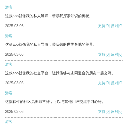
游客
这款app就像我的私人导师，带领我探索知识的奥秘。
2025-03-06
支持
[0]
反对
[0]
游客
这款app就像我的私人导游，带我领略世界各地的美景。
2025-03-06
支持
[0]
反对
[0]
游客
这款app就像我的社交平台，让我能够与志同道合的朋友一起交流。
2025-03-06
支持
[0]
反对
[0]
游客
这款软件的社区氛围非常好，可以与其他用户交流学习心得。
2025-03-06
支持
[0]
反对
[0]
游客