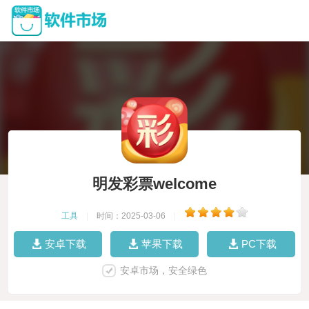
明发彩票welcome
工具
|
时间：2025-03-06
|
安卓下载
苹果下载
PC下载
安卓市场，安全绿色