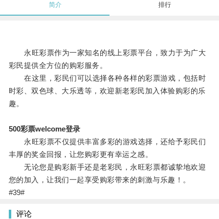
简介
排行
永旺彩票作为一家知名的线上彩票平台，致力于为广大
彩民提供全方位的购彩服务。
在这里，彩民们可以选择各种各样的彩票游戏，包括时
时彩、双色球、大乐透等，欢迎新老彩民加入体验购彩的乐
趣。
500彩票welcome登录
永旺彩票不仅提供丰富多彩的游戏选择，还给予彩民们
丰厚的奖金回报，让您购彩更有幸运之感。
无论您是购彩新手还是老彩民，永旺彩票都诚挚地欢迎
您的加入，让我们一起享受购彩带来的刺激与乐趣！。
#39#
评论