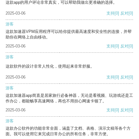
这款app的用户评论非常真实，可以帮助我做出更准确的选择。
2025-03-06
支持
[0]
反对
[0]
游客
这款加速器VPM应用程序可以给你提供最高速度和安全性的连接，并帮
助你在网络上自由移动。
2025-03-06
支持
[0]
反对
[0]
游客
这款软件的设计非常人性化，使用起来非常舒服。
2025-03-06
支持
[0]
反对
[0]
游客
这款加速器app简直是居家旅行必备神器，无论是看视频、玩游戏还是工
作办公，都能畅享高速网络，再也不用担心网速卡顿了。
2025-03-06
支持
[0]
反对
[0]
游客
这款办公软件的功能非常全面，涵盖了文档、表格、演示文稿等各个方
面。我可以使用它来完成日常办公的所有任务，非常方便。