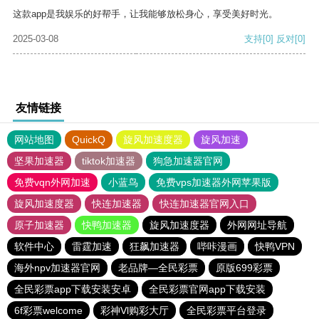
这款app是我娱乐的好帮手，让我能够放松身心，享受美好时光。
2025-03-08
支持
[0]
反对
[0]
友情链接
网站地图
QuickQ
旋风加速度器
旋风加速
坚果加速器
tiktok加速器
狗急加速器官网
免费vqn外网加速
小蓝鸟
免费vps加速器外网苹果版
旋风加速度器
快连加速器
快连加速器官网入口
原子加速器
快鸭加速器
旋风加速度器
外网网址导航
软件中心
雷霆加速
狂飙加速器
哔咔漫画
快鸭VPN
海外npv加速器官网
老品牌—全民彩票
原版699彩票
全民彩票app下载安装安卓
全民彩票官网app下载安装
6f彩票welcome
彩神Vl购彩大厅
全民彩票平台登录