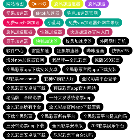
网站地图
QuickQ
旋风加速度器
旋风加速
坚果加速器
tiktok加速器
狗急加速器官网
免费vqn外网加速
小蓝鸟
免费vps加速器外网苹果版
旋风加速度器
快连加速器
快连加速器官网入口
原子加速器
快鸭加速器
旋风加速度器
外网网址导航
软件中心
雷霆加速
狂飙加速器
哔咔漫画
快鸭VPN
海外npv加速器官网
老品牌—全民彩票
原版699彩票
全民彩票app下载安装安卓
全民彩票官网app下载安装
6f彩票welcome
彩神Vl购彩大厅
全民彩票平台登录
全民彩票安卓版下载
顶级彩票app官方网站
老品牌—全民彩票
一分大发系统彩票app
全民彩票所有平台
全民彩票官网app下载安装
下载全民彩票
全民彩票所有平台
全民彩票平台是真的吗
三分钟彩票app下载
全民彩票安卓版
703彩票娱乐平台
全民彩票安卓版下载
乐彩彩票平台合法吗