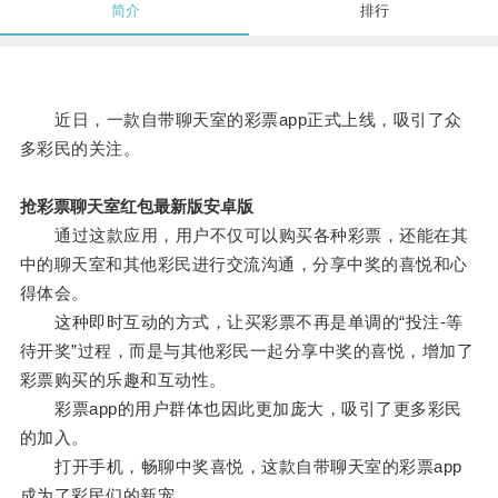
简介
排行
近日，一款自带聊天室的彩票app正式上线，吸引了众
多彩民的关注。
抢彩票聊天室红包最新版安卓版
通过这款应用，用户不仅可以购买各种彩票，还能在其
中的聊天室和其他彩民进行交流沟通，分享中奖的喜悦和心
得体会。
这种即时互动的方式，让买彩票不再是单调的“投注-等
待开奖”过程，而是与其他彩民一起分享中奖的喜悦，增加了
彩票购买的乐趣和互动性。
彩票app的用户群体也因此更加庞大，吸引了更多彩民
的加入。
打开手机，畅聊中奖喜悦，这款自带聊天室的彩票app
成为了彩民们的新宠。