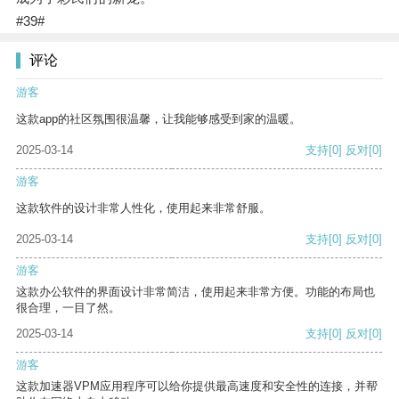
#39#
评论
游客
这款app的社区氛围很温馨，让我能够感受到家的温暖。
2025-03-14
支持
[0]
反对
[0]
游客
这款软件的设计非常人性化，使用起来非常舒服。
2025-03-14
支持
[0]
反对
[0]
游客
这款办公软件的界面设计非常简洁，使用起来非常方便。功能的布局也
很合理，一目了然。
2025-03-14
支持
[0]
反对
[0]
游客
这款加速器VPM应用程序可以给你提供最高速度和安全性的连接，并帮