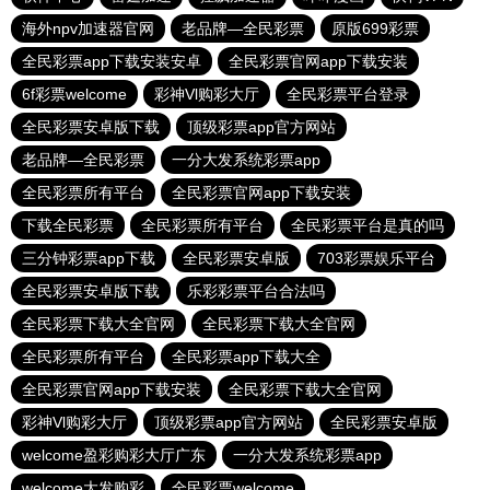
海外npv加速器官网
老品牌—全民彩票
原版699彩票
全民彩票app下载安装安卓
全民彩票官网app下载安装
6f彩票welcome
彩神Vl购彩大厅
全民彩票平台登录
全民彩票安卓版下载
顶级彩票app官方网站
老品牌—全民彩票
一分大发系统彩票app
全民彩票所有平台
全民彩票官网app下载安装
下载全民彩票
全民彩票所有平台
全民彩票平台是真的吗
三分钟彩票app下载
全民彩票安卓版
703彩票娱乐平台
全民彩票安卓版下载
乐彩彩票平台合法吗
全民彩票下载大全官网
全民彩票下载大全官网
全民彩票所有平台
全民彩票app下载大全
全民彩票官网app下载安装
全民彩票下载大全官网
彩神Vl购彩大厅
顶级彩票app官方网站
全民彩票安卓版
welcome盈彩购彩大厅广东
一分大发系统彩票app
welcome大发购彩
全民彩票welcome