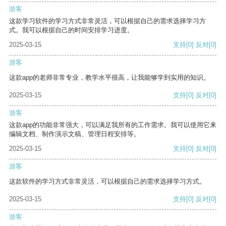
游客
这款学习软件的学习方式非常灵活，可以根据自己的需求选择学习方
式。我可以根据自己的时间安排学习进度。
2025-03-15
支持
[0]
反对
[0]
游客
这款app的老师非常专业，教学水平很高，让我能够学到实用的知识。
2025-03-15
支持
[0]
反对
[0]
游客
这款app的功能非常强大，可以满足我所有的工作需求。我可以使用它来
编辑文档、制作演示文稿、管理日程安排等。
2025-03-15
支持
[0]
反对
[0]
游客
这款软件的学习方式非常灵活，可以根据自己的需求选择学习方式。
2025-03-15
支持
[0]
反对
[0]
游客