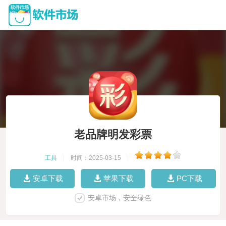
老品牌明发彩票
工具
|
时间：2025-03-15
|
安卓下载
苹果下载
PC下载
安卓市场，安全绿色