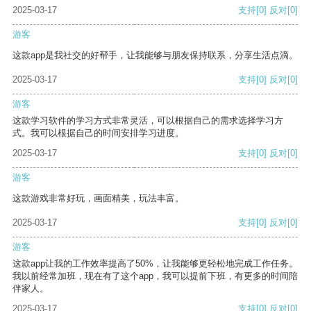
2025-03-17
支持
[0]
反对
[0]
游客
这款app是我社交的好帮手，让我能够与朋友保持联系，分享生活点滴。
2025-03-17
支持
[0]
反对
[0]
游客
这款学习软件的学习方式非常灵活，可以根据自己的需求选择学习方
式。我可以根据自己的时间安排学习进度。
2025-03-17
支持
[0]
反对
[0]
游客
这款游戏非常好玩，画面精美，玩法丰富。
2025-03-17
支持
[0]
反对
[0]
游客
这款app让我的工作效率提高了50%，让我能够更轻松地完成工作任务。
我以前经常加班，现在有了这个app，我可以提前下班，有更多的时间陪
伴家人。
2025-03-17
支持
[0]
反对
[0]