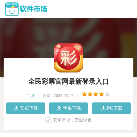
全民彩票官网最新登录入口
工具
|
时间：2025-03-17
|
安卓下载
苹果下载
PC下载
安卓市场，安全绿色