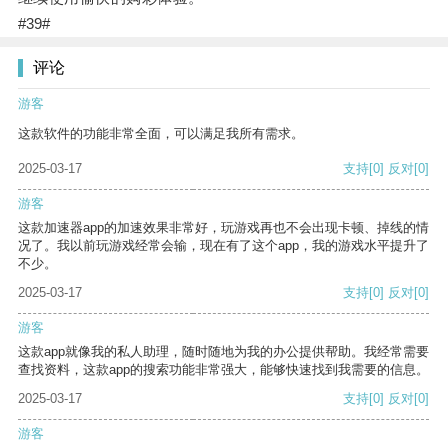
#39#
评论
游客
这款软件的功能非常全面，可以满足我所有需求。
2025-03-17
支持
[0]
反对
[0]
游客
这款加速器app的加速效果非常好，玩游戏再也不会出现卡顿、掉线的情
况了。我以前玩游戏经常会输，现在有了这个app，我的游戏水平提升了
不少。
2025-03-17
支持
[0]
反对
[0]
游客
这款app就像我的私人助理，随时随地为我的办公提供帮助。我经常需要
查找资料，这款app的搜索功能非常强大，能够快速找到我需要的信息。
2025-03-17
支持
[0]
反对
[0]
游客