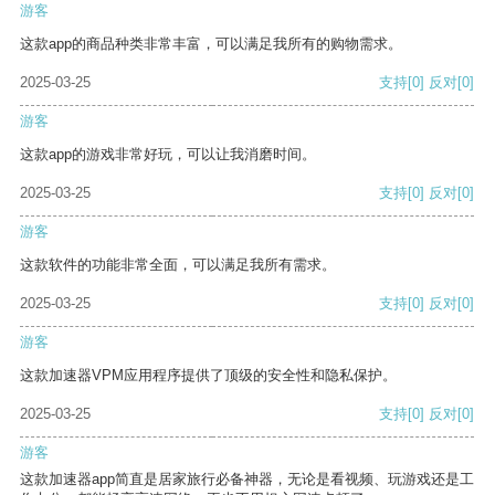
游客
这款app的商品种类非常丰富，可以满足我所有的购物需求。
2025-03-25
支持
[0]
反对
[0]
游客
这款app的游戏非常好玩，可以让我消磨时间。
2025-03-25
支持
[0]
反对
[0]
游客
这款软件的功能非常全面，可以满足我所有需求。
2025-03-25
支持
[0]
反对
[0]
游客
这款加速器VPM应用程序提供了顶级的安全性和隐私保护。
2025-03-25
支持
[0]
反对
[0]
游客
这款加速器app简直是居家旅行必备神器，无论是看视频、玩游戏还是工