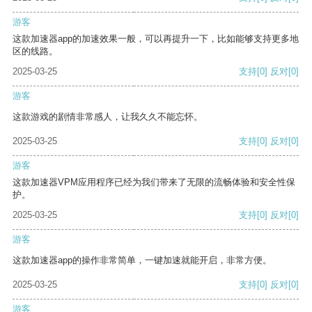
游客
这款加速器app的加速效果一般，可以再提升一下，比如能够支持更多地
区的线路。
2025-03-25
支持
[0]
反对
[0]
游客
这款游戏的剧情非常感人，让我久久不能忘怀。
2025-03-25
支持
[0]
反对
[0]
游客
这款加速器VPM应用程序已经为我们带来了无限的流畅体验和安全性保
护。
2025-03-25
支持
[0]
反对
[0]
游客
这款加速器app的操作非常简单，一键加速就能开启，非常方便。
2025-03-25
支持
[0]
反对
[0]
游客