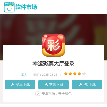
幸运彩票大厅登录
工具
|
时间：2025-03-25
|
安卓下载
苹果下载
PC下载
安卓市场，安全绿色