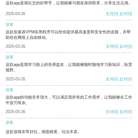
这款app是我社交的好帮手，让我能够与朋友保持联系，分享生活点滴。
2025-03-26
支持
[0]
反对
[0]
游客
这款加速器VPM应用程序可以给你提供最高速度和安全性的连接，并帮
助你在网络上自由移动。
2025-03-26
支持
[0]
反对
[0]
游客
这款app是我学习路上的良师益友，让我能够随时随地学习新知识，拓宽
视野。
2025-03-26
支持
[0]
反对
[0]
游客
这款app的功能非常强大，可以满足我所有的工作需求，让我能够在工作
中游刃有余。
2025-03-26
支持
[0]
反对
[0]
游客
这款游戏非常好玩，画面精美，玩法丰富。