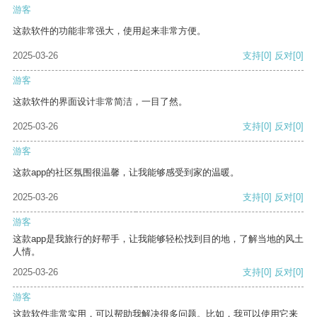
游客
这款软件的功能非常强大，使用起来非常方便。
2025-03-26
支持
[0]
反对
[0]
游客
这款软件的界面设计非常简洁，一目了然。
2025-03-26
支持
[0]
反对
[0]
游客
这款app的社区氛围很温馨，让我能够感受到家的温暖。
2025-03-26
支持
[0]
反对
[0]
游客
这款app是我旅行的好帮手，让我能够轻松找到目的地，了解当地的风土
人情。
2025-03-26
支持
[0]
反对
[0]
游客
这款软件非常实用，可以帮助我解决很多问题。比如，我可以使用它来