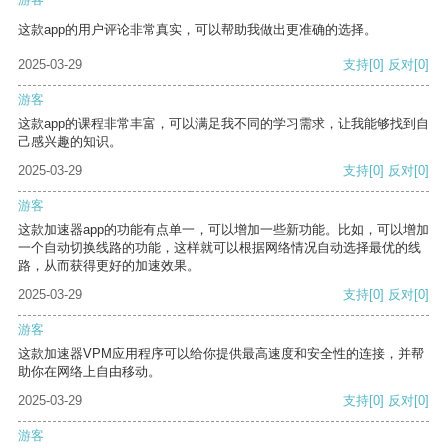
这款app的用户评论非常真实，可以帮助我做出更准确的选择。
2025-03-29
支持
[0]
反对
[0]
游客
这款app的课程非常丰富，可以满足我不同的学习需求，让我能够找到自
己感兴趣的知识。
2025-03-29
支持
[0]
反对
[0]
游客
这款加速器app的功能有点单一，可以增加一些新功能。比如，可以增加
一个自动切换线路的功能，这样就可以根据网络情况自动选择最优的线
路，从而获得更好的加速效果。
2025-03-29
支持
[0]
反对
[0]
游客
这款加速器VPM应用程序可以给你提供最高速度和安全性的连接，并帮
助你在网络上自由移动。
2025-03-29
支持
[0]
反对
[0]
游客