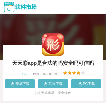
天天彩app是合法的吗安全吗可信吗
工具
|
时间：2025-03-29
|
安卓下载
苹果下载
PC下载
安卓市场，安全绿色