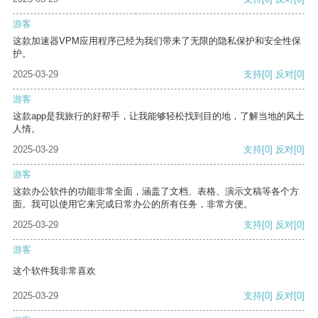
游客
这款加速器VPM应用程序已经为我们带来了无限的隐私保护和安全性保
护。
2025-03-29
支持
[0]
反对
[0]
游客
这款app是我旅行的好帮手，让我能够轻松找到目的地，了解当地的风土
人情。
2025-03-29
支持
[0]
反对
[0]
游客
这款办公软件的功能非常全面，涵盖了文档、表格、演示文稿等各个方
面。我可以使用它来完成日常办公的所有任务，非常方便。
2025-03-29
支持
[0]
反对
[0]
游客
这个软件我非常喜欢
2025-03-29
支持
[0]
反对
[0]