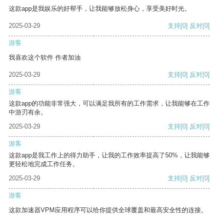
这款app是我娱乐的好帮手，让我能够放松身心，享受美好时光。
2025-03-29
支持
[0]
反对
[0]
游客
我喜欢这个软件 作者加油
2025-03-29
支持
[0]
反对
[0]
游客
这款app的功能非常强大，可以满足我所有的工作需求，让我能够在工作
中游刃有余。
2025-03-29
支持
[0]
反对
[0]
游客
这款app是我工作上的得力助手，让我的工作效率提高了50%，让我能够
更轻松地完成工作任务。
2025-03-29
支持
[0]
反对
[0]
游客
这款加速器VPM应用程序可以给你提供全球覆盖和最高安全性的连接。