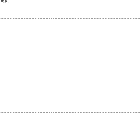
有玩腻。
。