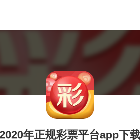
2020年正规彩票平台app下