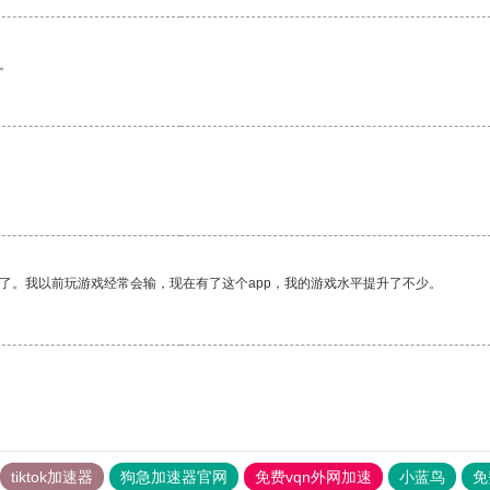
。
了。我以前玩游戏经常会输，现在有了这个app，我的游戏水平提升了不少。
tiktok加速器
狗急加速器官网
免费vqn外网加速
小蓝鸟
免