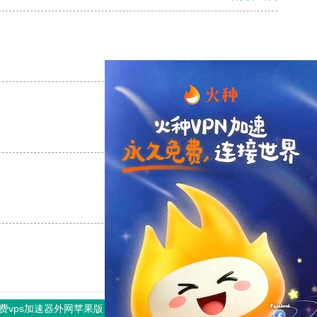
支持
[0]
反对
[0]
支持
[0]
反对
[0]
支持
[0]
反对
[0]
费vps加速器外网苹果版
旋风加速度器
快连加速器