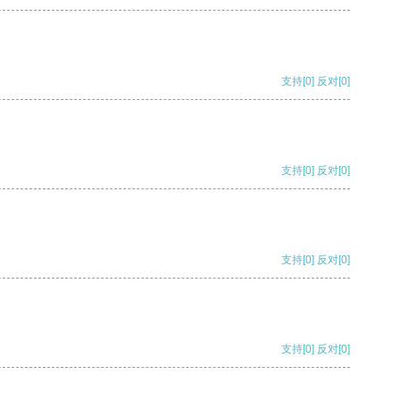
支持
[0]
反对
[0]
支持
[0]
反对
[0]
支持
[0]
反对
[0]
支持
[0]
反对
[0]