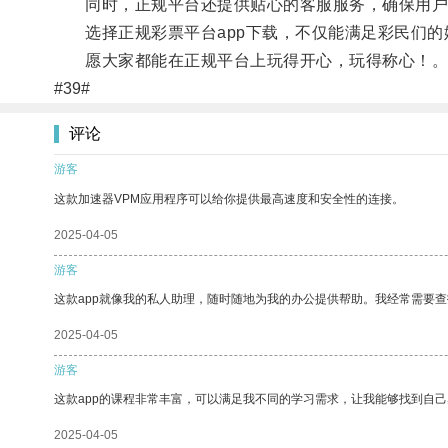
同时，正规平台还提供贴心的客服服务，确保用户
选择正规彩票平台app下载，不仅能满足彩民们的
愿大家都能在正规平台上玩得开心，玩得称心！
#39#
评论
游客
这款加速器VPM应用程序可以给你提供最高速度和安全性的连接。
2025-04-05
游客
这款app就像我的私人助理，随时随地为我的办公提供帮助。我经常需要查
2025-04-05
游客
这款app的课程非常丰富，可以满足我不同的学习需求，让我能够找到自
2025-04-05