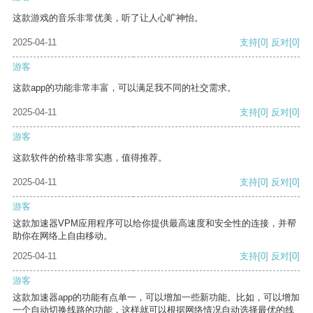
这款游戏的音乐非常优美，听了让人心旷神怡。
2025-04-11
支持
[0]
反对
[0]
游客
这款app的功能非常丰富，可以满足我不同的社交需求。
2025-04-11
支持
[0]
反对
[0]
游客
这款软件的价格非常实惠，值得推荐。
2025-04-11
支持
[0]
反对
[0]
游客
这款加速器VPM应用程序可以给你提供最高速度和安全性的连接，并帮
助你在网络上自由移动。
2025-04-11
支持
[0]
反对
[0]
游客
这款加速器app的功能有点单一，可以增加一些新功能。比如，可以增加
一个自动切换线路的功能，这样就可以根据网络情况自动选择最优的线