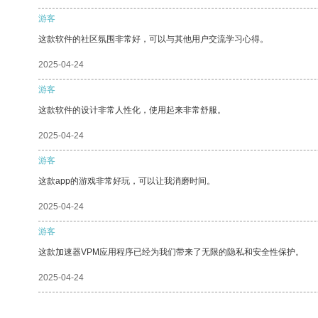
游客
这款软件的社区氛围非常好，可以与其他用户交流学习心得。
2025-04-24
游客
这款软件的设计非常人性化，使用起来非常舒服。
2025-04-24
游客
这款app的游戏非常好玩，可以让我消磨时间。
2025-04-24
游客
这款加速器VPM应用程序已经为我们带来了无限的隐私和安全性保护。
2025-04-24