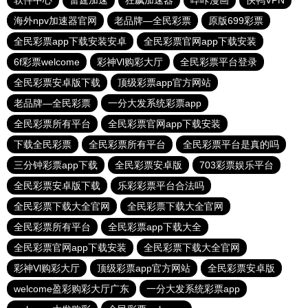
软件中心
雷霆加速
狂飙加速器
哔咔漫画
快鸭VPN
海外npv加速器官网
老品牌—全民彩票
原版699彩票
全民彩票app下载安装安卓
全民彩票官网app下载安装
6f彩票welcome
彩神Vl购彩大厅
全民彩票平台登录
全民彩票安卓版下载
顶级彩票app官方网站
老品牌—全民彩票
一分大发系统彩票app
全民彩票所有平台
全民彩票官网app下载安装
下载全民彩票
全民彩票所有平台
全民彩票平台是真的吗
三分钟彩票app下载
全民彩票安卓版
703彩票娱乐平台
全民彩票安卓版下载
乐彩彩票平台合法吗
全民彩票下载大全官网
全民彩票下载大全官网
全民彩票所有平台
全民彩票app下载大全
全民彩票官网app下载安装
全民彩票下载大全官网
彩神Vl购彩大厅
顶级彩票app官方网站
全民彩票安卓版
welcome盈彩购彩大厅广东
一分大发系统彩票app