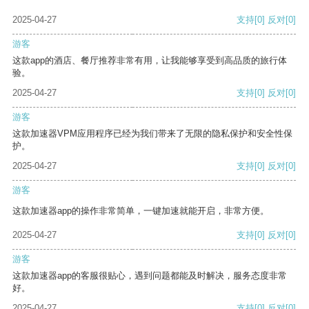
2025-04-27
支持
[0]
反对
[0]
游客
这款app的酒店、餐厅推荐非常有用，让我能够享受到高品质的旅行体
验。
2025-04-27
支持
[0]
反对
[0]
游客
这款加速器VPM应用程序已经为我们带来了无限的隐私保护和安全性保
护。
2025-04-27
支持
[0]
反对
[0]
游客
这款加速器app的操作非常简单，一键加速就能开启，非常方便。
2025-04-27
支持
[0]
反对
[0]
游客
这款加速器app的客服很贴心，遇到问题都能及时解决，服务态度非常
好。
2025-04-27
支持
[0]
反对
[0]