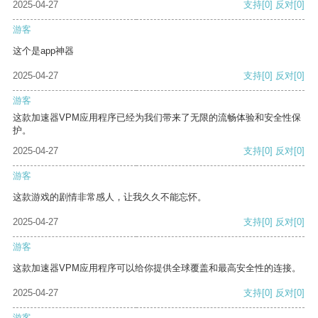
2025-04-27
支持
[0]
反对
[0]
游客
这个是app神器
2025-04-27
支持
[0]
反对
[0]
游客
这款加速器VPM应用程序已经为我们带来了无限的流畅体验和安全性保
护。
2025-04-27
支持
[0]
反对
[0]
游客
这款游戏的剧情非常感人，让我久久不能忘怀。
2025-04-27
支持
[0]
反对
[0]
游客
这款加速器VPM应用程序可以给你提供全球覆盖和最高安全性的连接。
2025-04-27
支持
[0]
反对
[0]
游客