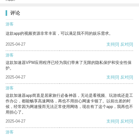
评论
游客
这款app的视频资源非常丰富，可以满足我不同的娱乐需求。
2025-04-27
支持
[0]
反对
[0]
游客
这款加速器VPM应用程序已经为我们带来了无限的隐私保护和安全性保
护。
2025-04-27
支持
[0]
反对
[0]
游客
这款加速器app简直是居家旅行必备神器，无论是看视频、玩游戏还是工
作办公，都能畅享高速网络，再也不用担心网速卡顿了。以前出差的时
候，经常因为网速慢而无法正常使用网络，现在有了这个app，我再也不
用担心了。
2025-04-27
支持
[0]
反对
[0]
游客