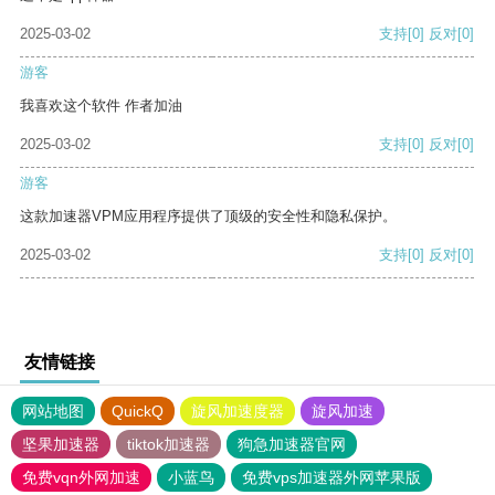
2025-03-02
支持
[0]
反对
[0]
游客
我喜欢这个软件 作者加油
2025-03-02
支持
[0]
反对
[0]
游客
这款加速器VPM应用程序提供了顶级的安全性和隐私保护。
2025-03-02
支持
[0]
反对
[0]
友情链接
网站地图
QuickQ
旋风加速度器
旋风加速
坚果加速器
tiktok加速器
狗急加速器官网
免费vqn外网加速
小蓝鸟
免费vps加速器外网苹果版