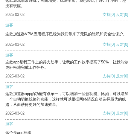
这款游戏非常好玩，画面精美，玩法丰富。我已经玩了好几个小时，还
没有玩腻。
2025-03-02
支持
[0]
反对
[0]
游客
这款加速器VPM应用程序已经为我们带来了无限的隐私和安全性保护。
2025-03-02
支持
[0]
反对
[0]
游客
这款app是我工作上的得力助手，让我的工作效率提高了50%，让我能够
更轻松地完成工作任务。
2025-03-02
支持
[0]
反对
[0]
游客
这款加速器app的功能有点单一，可以增加一些新功能。比如，可以增加
一个自动切换线路的功能，这样就可以根据网络情况自动选择最优的线
路，从而获得更好的加速效果。
2025-03-02
支持
[0]
反对
[0]
游客
这个是app神器