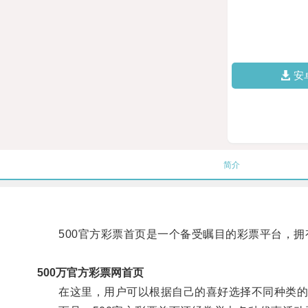
安
简介
500官方彩票首页是一个备受瞩目的彩票平台，拥
500万官方彩票网首页
在这里，用户可以根据自己的喜好选择不同种类的