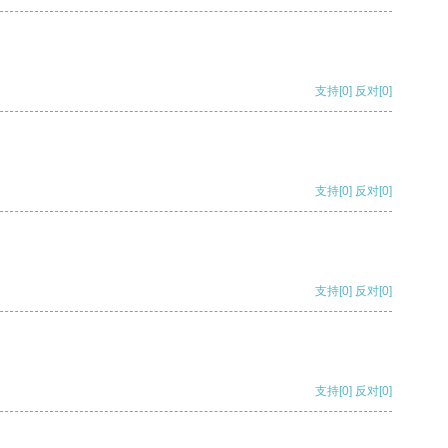
支持
[0]
反对
[0]
支持
[0]
反对
[0]
支持
[0]
反对
[0]
支持
[0]
反对
[0]