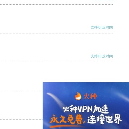
支持
[0]
反对
[0]
支持
[0]
反对
[0]
支持
[0]
反对
[0]
支持
[0]
反对
[0]