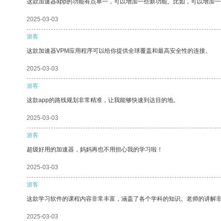
这款加速器app的功能有点单一，可以增加一些新功能。比如，可以增加
2025-03-03
游客
这款加速器VPM应用程序可以给你提供全球覆盖和最高安全性的连接。
2025-03-03
游客
这款app的路线规划非常精准，让我能够快速到达目的地。
2025-03-03
游客
超级好用的加速器，妈妈再也不用担心我的学习啦！
2025-03-03
游客
这款学习软件的课程内容非常丰富，涵盖了各个学科的知识。老师的讲解
2025-03-03