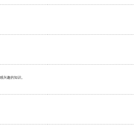
。
己感兴趣的知识。