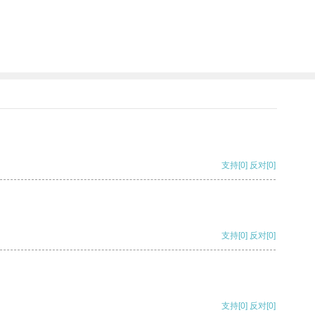
支持
[0]
反对
[0]
支持
[0]
反对
[0]
支持
[0]
反对
[0]