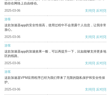
助你在网络上自由移动。
2025-03-06
支持
[0]
反对
[0]
游客
这款加速器app的安全性很高，使用过程中不会泄露个人信息，让我非常
放心。
2025-03-06
支持
[0]
反对
[0]
游客
这款加速器app的加速效果一般，可以再提升一下，比如能够支持更多地
区的线路。
2025-03-06
支持
[0]
反对
[0]
游客
这款加速器VPM应用程序已经为我们带来了无限的隐私保护和安全性保
护。
2025-03-06
支持
[0]
反对
[0]