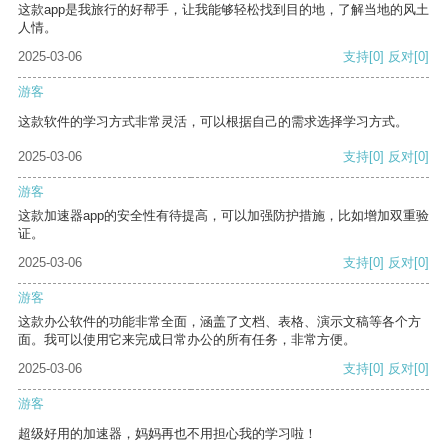
这款app是我旅行的好帮手，让我能够轻松找到目的地，了解当地的风土
人情。
2025-03-06
支持
[0]
反对
[0]
游客
这款软件的学习方式非常灵活，可以根据自己的需求选择学习方式。
2025-03-06
支持
[0]
反对
[0]
游客
这款加速器app的安全性有待提高，可以加强防护措施，比如增加双重验
证。
2025-03-06
支持
[0]
反对
[0]
游客
这款办公软件的功能非常全面，涵盖了文档、表格、演示文稿等各个方
面。我可以使用它来完成日常办公的所有任务，非常方便。
2025-03-06
支持
[0]
反对
[0]
游客
超级好用的加速器，妈妈再也不用担心我的学习啦！