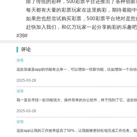
除了传统的彩种，500彩票平台还推出了各种创新
每天都有大量的彩票玩家在这里购彩，期待着能中
如果您也想尝试购买彩票，500彩票平台绝对是您
赶快加入我们，和亿万玩家一起分享购彩的乐趣吧
#39#
评论
游客
这款加速器app的功能有点单一，可以增加一些新功能，比如增加一个自
2025-03-28
游客
我一直在寻找一款功能强大、操作简单的办公软件，终于找到了它。这款
2025-03-28
游客
这款app让我的工作效率提高了50%，让我能够更轻松地完成工作任务。