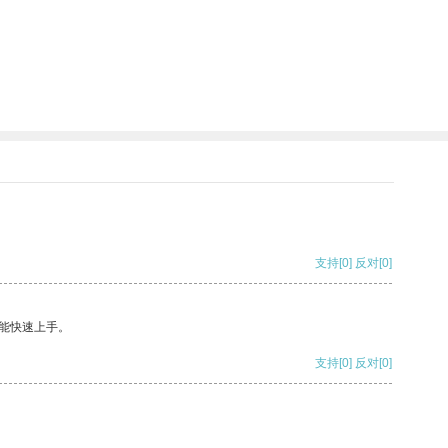
支持
[0]
反对
[0]
能快速上手。
支持
[0]
反对
[0]