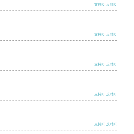
支持
[0]
反对
[0]
支持
[0]
反对
[0]
支持
[0]
反对
[0]
支持
[0]
反对
[0]
支持
[0]
反对
[0]