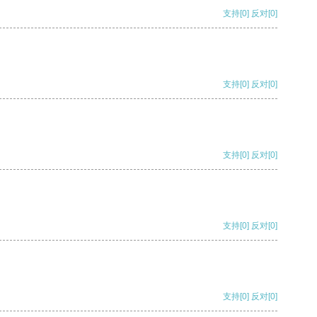
支持
[0]
反对
[0]
支持
[0]
反对
[0]
支持
[0]
反对
[0]
支持
[0]
反对
[0]
支持
[0]
反对
[0]