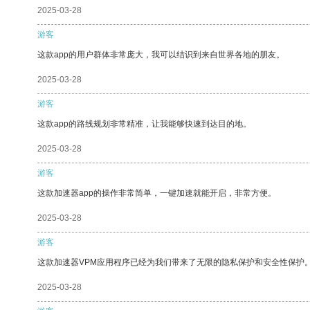
2025-03-28
游客
这款app的用户群体非常庞大，我可以结识到来自世界各地的朋友。
2025-03-28
游客
这款app的路线规划非常精准，让我能够快速到达目的地。
2025-03-28
游客
这款加速器app的操作非常简单，一键加速就能开启，非常方便。
2025-03-28
游客
这款加速器VPM应用程序已经为我们带来了无限的隐私保护和安全性保护
2025-03-28