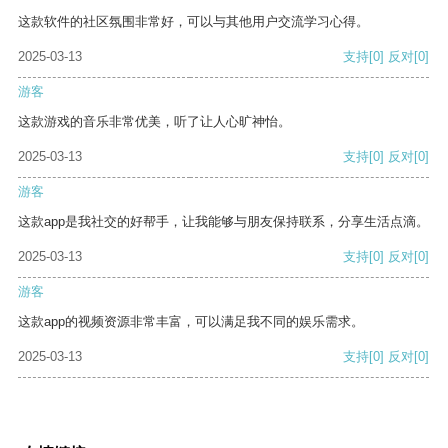
这款软件的社区氛围非常好，可以与其他用户交流学习心得。
2025-03-13
支持
[0]
反对
[0]
游客
这款游戏的音乐非常优美，听了让人心旷神怡。
2025-03-13
支持
[0]
反对
[0]
游客
这款app是我社交的好帮手，让我能够与朋友保持联系，分享生活点滴。
2025-03-13
支持
[0]
反对
[0]
游客
这款app的视频资源非常丰富，可以满足我不同的娱乐需求。
2025-03-13
支持
[0]
反对
[0]