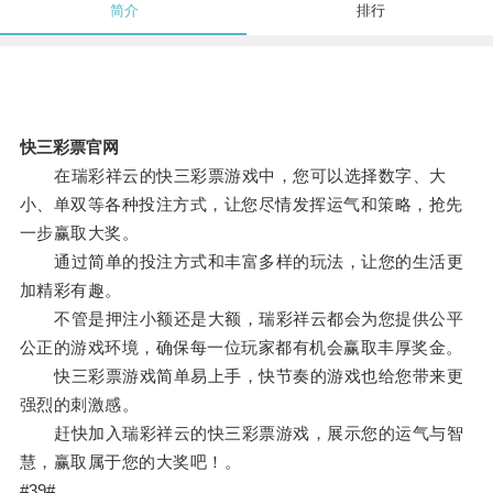
简介
排行
快三彩票官网
在瑞彩祥云的快三彩票游戏中，您可以选择数字、大
小、单双等各种投注方式，让您尽情发挥运气和策略，抢先
一步赢取大奖。
通过简单的投注方式和丰富多样的玩法，让您的生活更
加精彩有趣。
不管是押注小额还是大额，瑞彩祥云都会为您提供公平
公正的游戏环境，确保每一位玩家都有机会赢取丰厚奖金。
快三彩票游戏简单易上手，快节奏的游戏也给您带来更
强烈的刺激感。
赶快加入瑞彩祥云的快三彩票游戏，展示您的运气与智
慧，赢取属于您的大奖吧！。
#39#