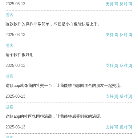
2025-03-13
支持
[0]
反对
[0]
游客
这款软件的操作非常简单，即使是小白也能快速上手。
2025-03-13
支持
[0]
反对
[0]
游客
这个软件很好用
2025-03-13
支持
[0]
反对
[0]
游客
这款app就像我的社交平台，让我能够与志同道合的朋友一起交流。
2025-03-13
支持
[0]
反对
[0]
游客
这款app的社区氛围很温馨，让我能够感受到家的温暖。
2025-03-13
支持
[0]
反对
[0]
游客