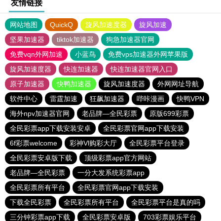
友情链接
网站地图
QuickQ
旋风加速度器
旋风加速
坚果加速器
tiktok加速器
狗急加速器官网
免费vqn外网加速
小蓝鸟
免费vps加速器外网苹果版
旋风加速度器
快连加速器
快连加速器官网入口
原子加速器
快鸭加速器
旋风加速度器
外网网址导航
软件中心
雷霆加速
狂飙加速器
哔咔漫画
快鸭VPN
海外npv加速器官网
老品牌—全民彩票
原版699彩票
全民彩票app下载安装安卓
全民彩票官网app下载安装
6f彩票welcome
彩神Vl购彩大厅
全民彩票平台登录
全民彩票安卓版下载
顶级彩票app官方网站
老品牌—全民彩票
一分大发系统彩票app
全民彩票所有平台
全民彩票官网app下载安装
下载全民彩票
全民彩票所有平台
全民彩票平台是真的吗
三分钟彩票app下载
全民彩票安卓版
703彩票娱乐平台