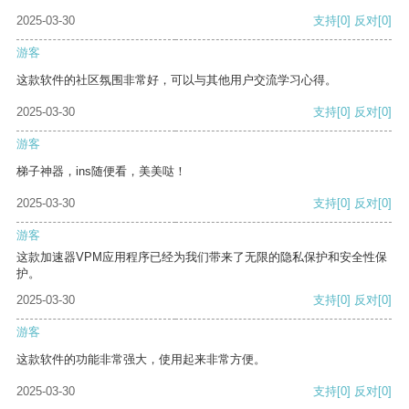
2025-03-30
支持
[0]
反对
[0]
游客
这款软件的社区氛围非常好，可以与其他用户交流学习心得。
2025-03-30
支持
[0]
反对
[0]
游客
梯子神器，ins随便看，美美哒！
2025-03-30
支持
[0]
反对
[0]
游客
这款加速器VPM应用程序已经为我们带来了无限的隐私保护和安全性保
护。
2025-03-30
支持
[0]
反对
[0]
游客
这款软件的功能非常强大，使用起来非常方便。
2025-03-30
支持
[0]
反对
[0]