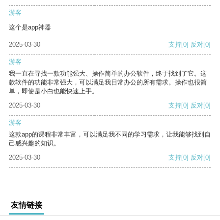
游客
这个是app神器
2025-03-30
支持
[0]
反对
[0]
游客
我一直在寻找一款功能强大、操作简单的办公软件，终于找到了它。这
款软件的功能非常强大，可以满足我日常办公的所有需求。操作也很简
单，即使是小白也能快速上手。
2025-03-30
支持
[0]
反对
[0]
游客
这款app的课程非常丰富，可以满足我不同的学习需求，让我能够找到自
己感兴趣的知识。
2025-03-30
支持
[0]
反对
[0]
友情链接