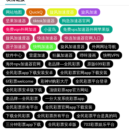
网站地图
QuickQ
旋风加速度器
旋风加速
坚果加速器
tiktok加速器
狗急加速器官网
免费vqn外网加速
小蓝鸟
免费vps加速器外网苹果版
旋风加速度器
快连加速器
快连加速器官网入口
原子加速器
快鸭加速器
旋风加速度器
外网网址导航
软件中心
雷霆加速
狂飙加速器
哔咔漫画
快鸭VPN
海外npv加速器官网
老品牌—全民彩票
原版699彩票
全民彩票app下载安装安卓
全民彩票官网app下载安装
6f彩票welcome
彩神Vl购彩大厅
全民彩票平台登录
全民彩票安卓版下载
顶级彩票app官方网站
老品牌—全民彩票
一分大发系统彩票app
全民彩票所有平台
全民彩票官网app下载安装
下载全民彩票
全民彩票所有平台
全民彩票平台是真的吗
三分钟彩票app下载
全民彩票安卓版
703彩票娱乐平台