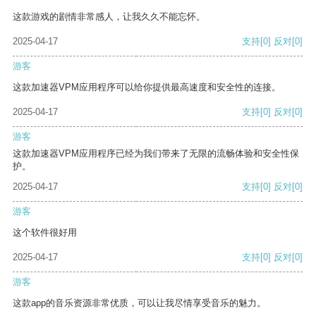
这款游戏的剧情非常感人，让我久久不能忘怀。
2025-04-17
支持
[0]
反对
[0]
游客
这款加速器VPM应用程序可以给你提供最高速度和安全性的连接。
2025-04-17
支持
[0]
反对
[0]
游客
这款加速器VPM应用程序已经为我们带来了无限的流畅体验和安全性保
护。
2025-04-17
支持
[0]
反对
[0]
游客
这个软件很好用
2025-04-17
支持
[0]
反对
[0]
游客
这款app的音乐资源非常优质，可以让我尽情享受音乐的魅力。