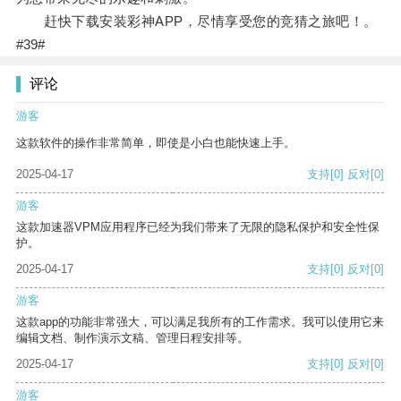
赶快下载安装彩神APP，尽情享受您的竞猜之旅吧！。
#39#
评论
游客
这款软件的操作非常简单，即使是小白也能快速上手。
2025-04-17
支持
[0]
反对
[0]
游客
这款加速器VPM应用程序已经为我们带来了无限的隐私保护和安全性保
护。
2025-04-17
支持
[0]
反对
[0]
游客
这款app的功能非常强大，可以满足我所有的工作需求。我可以使用它来
编辑文档、制作演示文稿、管理日程安排等。
2025-04-17
支持
[0]
反对
[0]
游客