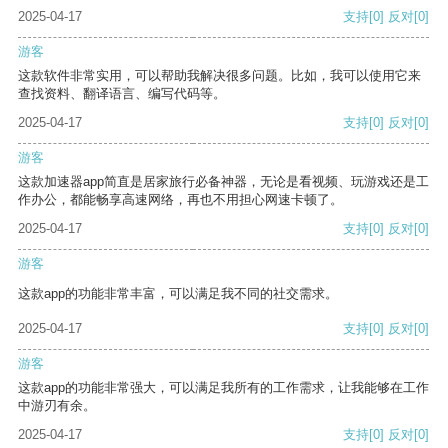
2025-04-17
支持
[0]
反对
[0]
游客
这款软件非常实用，可以帮助我解决很多问题。比如，我可以使用它来
查找资料、翻译语言、编写代码等。
2025-04-17
支持
[0]
反对
[0]
游客
这款加速器app简直是居家旅行必备神器，无论是看视频、玩游戏还是工
作办公，都能畅享高速网络，再也不用担心网速卡顿了。
2025-04-17
支持
[0]
反对
[0]
游客
这款app的功能非常丰富，可以满足我不同的社交需求。
2025-04-17
支持
[0]
反对
[0]
游客
这款app的功能非常强大，可以满足我所有的工作需求，让我能够在工作
中游刃有余。
2025-04-17
支持
[0]
反对
[0]