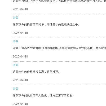
这款学习软件的学习方式非常灵活，可以根据自己的需求选择学习方式。
2025-04-18
游客
这款软件的操作非常简单，即使是小白也能快速上手。
2025-04-18
游客
这款加速器VPM应用程序可以给你提供最高速度和安全性的连接，并帮助
2025-04-18
游客
这款软件的价格非常实惠，值得推荐。
2025-04-18
游客
这款软件的设计非常人性化，使用起来非常舒服。
2025-04-18