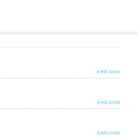
支持
[0]
反对
[0]
支持
[0]
反对
[0]
支持
[0]
反对
[0]