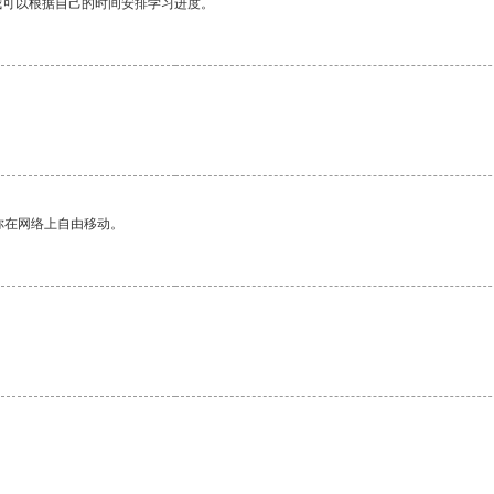
我可以根据自己的时间安排学习进度。
你在网络上自由移动。