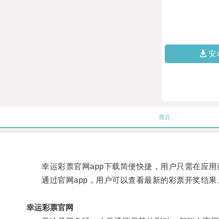
安
简介
幸运彩票官网app下载简便快捷，用户只需在应用商
通过官网app，用户可以查看最新的彩票开奖结果
幸运彩票官网