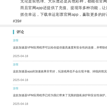
无论是双色球、大乐透还是其他彩种，都能在官网a
而且官网app还提供了充值、提现等多种功能，让
抓住幸运，下载幸运彩票官网app，赢取更多的好
#39#
评论
游客
这款加速器VPM应用程序可以给你提供最高速度和安全性的连接，并帮助
2025-04-18
游客
这款加速器app的加速效果非常好，玩游戏再也不会出现卡顿、掉线的情况
2025-04-18
游客
这款加速器VPM应用程序已经为我们带来了无限的隐私保护和安全性保护
2025-04-18