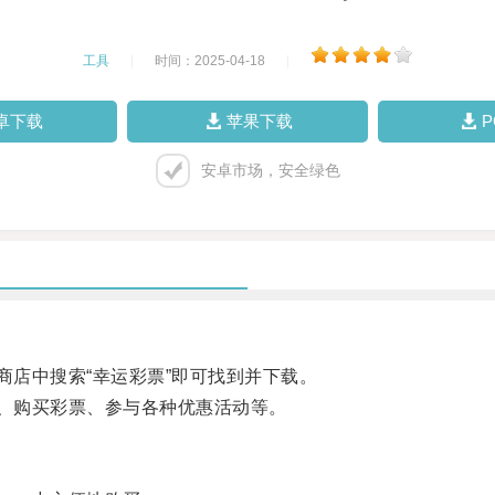
工具
|
时间：2025-04-18
|
卓下载
苹果下载
安卓市场，安全绿色
店中搜索“幸运彩票”即可找到并下载。
、购买彩票、参与各种优惠活动等。