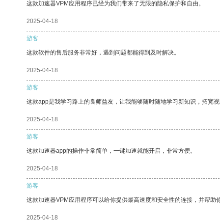
这款加速器VPM应用程序已经为我们带来了无限的隐私保护和自由。
2025-04-18
游客
这款软件的售后服务非常好，遇到问题都能得到及时解决。
2025-04-18
游客
这款app是我学习路上的良师益友，让我能够随时随地学习新知识，拓宽视
2025-04-18
游客
这款加速器app的操作非常简单，一键加速就能开启，非常方便。
2025-04-18
游客
这款加速器VPM应用程序可以给你提供最高速度和安全性的连接，并帮助
2025-04-18