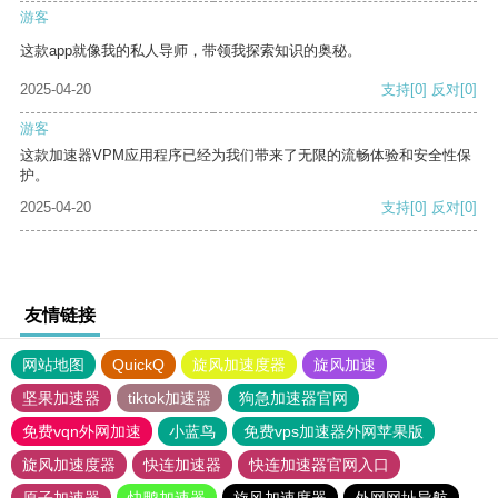
游客
这款app就像我的私人导师，带领我探索知识的奥秘。
2025-04-20
支持
[0]
反对
[0]
游客
这款加速器VPM应用程序已经为我们带来了无限的流畅体验和安全性保
护。
2025-04-20
支持
[0]
反对
[0]
友情链接
网站地图
QuickQ
旋风加速度器
旋风加速
坚果加速器
tiktok加速器
狗急加速器官网
免费vqn外网加速
小蓝鸟
免费vps加速器外网苹果版
旋风加速度器
快连加速器
快连加速器官网入口