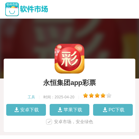
永恒集团app彩票
工具
|
时间：2025-04-20
|
安卓下载
苹果下载
PC下载
安卓市场，安全绿色