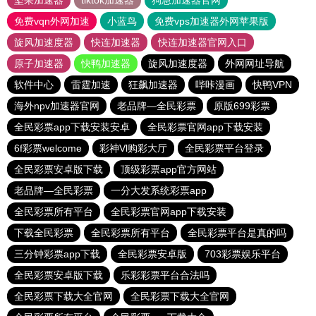
坚果加速器
tiktok加速器
狗急加速器官网
免费vqn外网加速
小蓝鸟
免费vps加速器外网苹果版
旋风加速度器
快连加速器
快连加速器官网入口
原子加速器
快鸭加速器
旋风加速度器
外网网址导航
软件中心
雷霆加速
狂飙加速器
哔咔漫画
快鸭VPN
海外npv加速器官网
老品牌—全民彩票
原版699彩票
全民彩票app下载安装安卓
全民彩票官网app下载安装
6f彩票welcome
彩神Vl购彩大厅
全民彩票平台登录
全民彩票安卓版下载
顶级彩票app官方网站
老品牌—全民彩票
一分大发系统彩票app
全民彩票所有平台
全民彩票官网app下载安装
下载全民彩票
全民彩票所有平台
全民彩票平台是真的吗
三分钟彩票app下载
全民彩票安卓版
703彩票娱乐平台
全民彩票安卓版下载
乐彩彩票平台合法吗
全民彩票下载大全官网
全民彩票下载大全官网