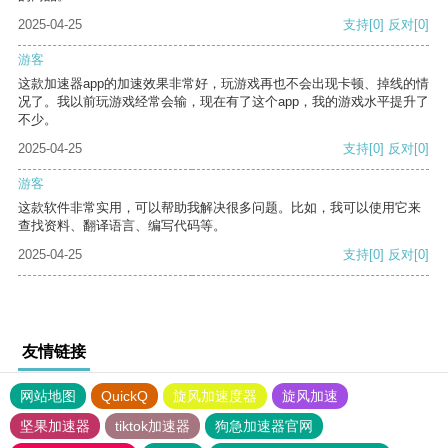
2025-04-25
支持
[0]
反对
[0]
游客
这款加速器app的加速效果非常好，玩游戏再也不会出现卡顿、掉线的情
况了。我以前玩游戏经常会输，现在有了这个app，我的游戏水平提升了
不少。
2025-04-25
支持
[0]
反对
[0]
游客
这款软件非常实用，可以帮助我解决很多问题。比如，我可以使用它来
查找资料、翻译语言、编写代码等。
2025-04-25
支持
[0]
反对
[0]
友情链接
网站地图
QuickQ
旋风加速度器
旋风加速
坚果加速器
tiktok加速器
狗急加速器官网