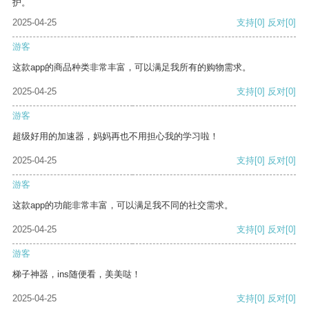
护。
2025-04-25
支持
[0]
反对
[0]
游客
这款app的商品种类非常丰富，可以满足我所有的购物需求。
2025-04-25
支持
[0]
反对
[0]
游客
超级好用的加速器，妈妈再也不用担心我的学习啦！
2025-04-25
支持
[0]
反对
[0]
游客
这款app的功能非常丰富，可以满足我不同的社交需求。
2025-04-25
支持
[0]
反对
[0]
游客
梯子神器，ins随便看，美美哒！
2025-04-25
支持
[0]
反对
[0]