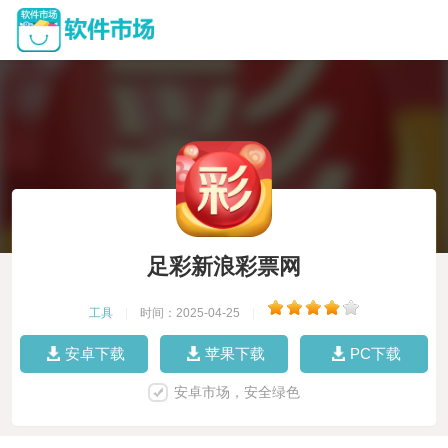
足彩新浪彩票网
工具
|
时间：2025-04-25
|
安卓下载
苹果下载
PC下载
安卓市场，安全绿色