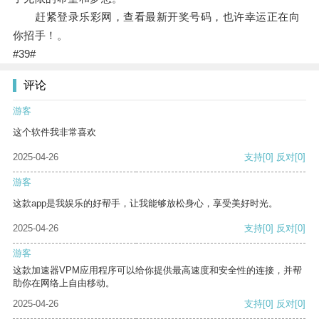
赶紧登录乐彩网，查看最新开奖号码，也许幸运正在向
你招手！。
#39#
评论
游客
这个软件我非常喜欢
2025-04-26
支持
[0]
反对
[0]
游客
这款app是我娱乐的好帮手，让我能够放松身心，享受美好时光。
2025-04-26
支持
[0]
反对
[0]
游客
这款加速器VPM应用程序可以给你提供最高速度和安全性的连接，并帮
助你在网络上自由移动。
2025-04-26
支持
[0]
反对
[0]