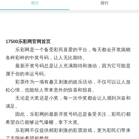
简介
排行
17500乐彩网官网首页
乐彩网是一个备受彩民喜爱的平台，每天都会开奖揭晓
各种彩种的中奖号码，让人无比期待。
最新开奖号码总是让人充满期待和激动，因为它可能是
属于你的幸运号码。
彩票作为一项有趣又刺激的娱乐活动，不仅可以让人放
松心情，也能给人带来意外的惊喜和惊喜。
无论是大奖还是小奖，每一次中奖都会让人感到兴奋和
满足。
因此，乐彩网的最新开奖号码总是备受关注，彩民们都
希望自己能够运气爆棚，拿下大奖。
乐彩网不仅提供精彩刺激的彩票游戏，更为彩民们带来
了无限的希望和梦想。