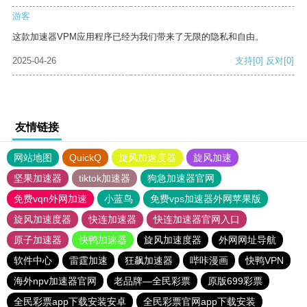
游客
这款加速器VPM应用程序已经为我们带来了无限的隐私和自由。
2025-04-26
支持
[0]
反对
[0]
友情链接
网站地图
QuickQ
旋风加速度器
旋风加速
坚果加速器
tiktok加速器
狗急加速器官网
免费vqn外网加速
小蓝鸟
免费vps加速器外网苹果版
旋风加速度器
快连加速器
快连加速器官网入口
原子加速器
快鸭加速器
旋风加速度器
外网网址导航
软件中心
雷霆加速
狂飙加速器
哔咔漫画
快鸭VPN
海外npv加速器官网
老品牌—全民彩票
原版699彩票
全民彩票app下载安装安卓
全民彩票官网app下载安装