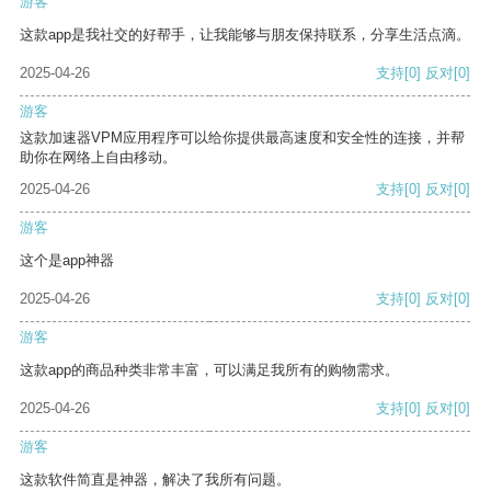
游客
这款app是我社交的好帮手，让我能够与朋友保持联系，分享生活点滴。
2025-04-26
支持
[0]
反对
[0]
游客
这款加速器VPM应用程序可以给你提供最高速度和安全性的连接，并帮
助你在网络上自由移动。
2025-04-26
支持
[0]
反对
[0]
游客
这个是app神器
2025-04-26
支持
[0]
反对
[0]
游客
这款app的商品种类非常丰富，可以满足我所有的购物需求。
2025-04-26
支持
[0]
反对
[0]
游客
这款软件简直是神器，解决了我所有问题。