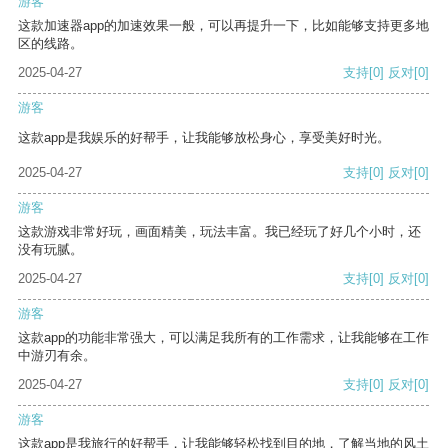
游客
这款加速器app的加速效果一般，可以再提升一下，比如能够支持更多地
区的线路。
2025-04-27
支持
[0]
反对
[0]
游客
这款app是我娱乐的好帮手，让我能够放松身心，享受美好时光。
2025-04-27
支持
[0]
反对
[0]
游客
这款游戏非常好玩，画面精美，玩法丰富。我已经玩了好几个小时，还
没有玩腻。
2025-04-27
支持
[0]
反对
[0]
游客
这款app的功能非常强大，可以满足我所有的工作需求，让我能够在工作
中游刃有余。
2025-04-27
支持
[0]
反对
[0]
游客
这款app是我旅行的好帮手，让我能够轻松找到目的地，了解当地的风土