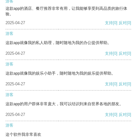
游客
这款app的酒店、餐厅推荐非常有用，让我能够享受到高品质的旅行体
验。
2025-04-27
支持
[0]
反对
[0]
游客
这款app就像我的私人助理，随时随地为我的办公提供帮助。
2025-04-27
支持
[0]
反对
[0]
游客
这款app就像我的娱乐小助手，随时随地为我的娱乐提供帮助。
2025-04-27
支持
[0]
反对
[0]
游客
这款app的用户群体非常庞大，我可以结识到来自世界各地的朋友。
2025-04-27
支持
[0]
反对
[0]
游客
这个软件我非常喜欢