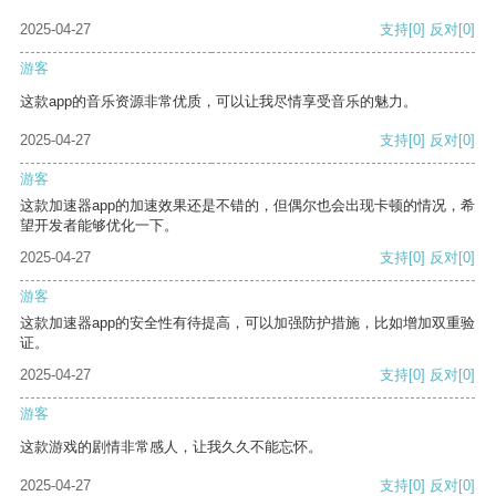
2025-04-27
支持
[0]
反对
[0]
游客
这款app的音乐资源非常优质，可以让我尽情享受音乐的魅力。
2025-04-27
支持
[0]
反对
[0]
游客
这款加速器app的加速效果还是不错的，但偶尔也会出现卡顿的情况，希
望开发者能够优化一下。
2025-04-27
支持
[0]
反对
[0]
游客
这款加速器app的安全性有待提高，可以加强防护措施，比如增加双重验
证。
2025-04-27
支持
[0]
反对
[0]
游客
这款游戏的剧情非常感人，让我久久不能忘怀。
2025-04-27
支持
[0]
反对
[0]