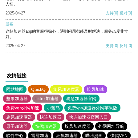
人情。
2025-04-27
支持
[0]
反对
[0]
游客
这款加速器app的客服很贴心，遇到问题都能及时解决，服务态度非常
好。
2025-04-27
支持
[0]
反对
[0]
友情链接
网站地图
QuickQ
旋风加速度器
旋风加速
坚果加速器
tiktok加速器
狗急加速器官网
免费vqn外网加速
小蓝鸟
免费vps加速器外网苹果版
旋风加速度器
快连加速器
快连加速器官网入口
原子加速器
快鸭加速器
旋风加速度器
外网网址导航
软件中心
雷霆加速
狂飙加速器
哔咔漫画
快鸭VPN