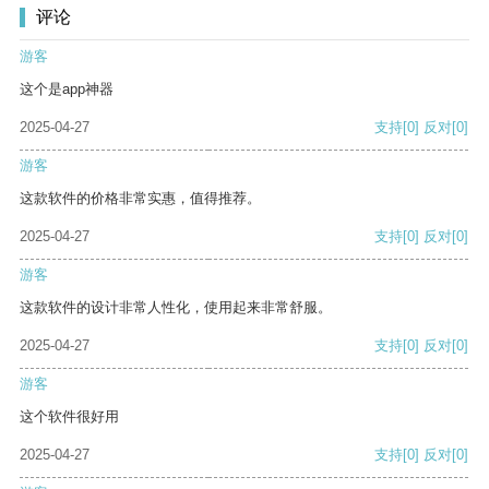
评论
游客
这个是app神器
2025-04-27
支持
[0]
反对
[0]
游客
这款软件的价格非常实惠，值得推荐。
2025-04-27
支持
[0]
反对
[0]
游客
这款软件的设计非常人性化，使用起来非常舒服。
2025-04-27
支持
[0]
反对
[0]
游客
这个软件很好用
2025-04-27
支持
[0]
反对
[0]