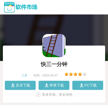
快三一分钟
工具
|
时间：2025-04-27
|
安卓下载
苹果下载
PC下载
安卓市场，安全绿色