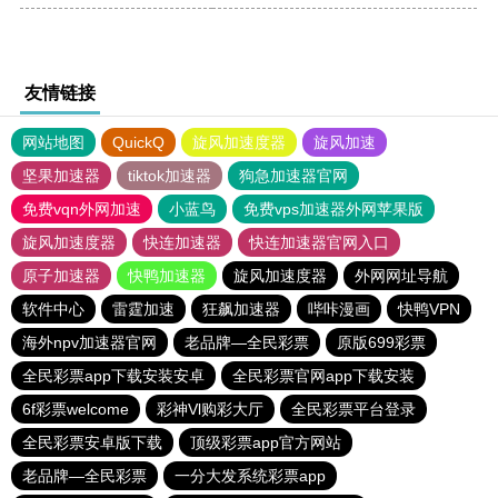
友情链接
网站地图
QuickQ
旋风加速度器
旋风加速
坚果加速器
tiktok加速器
狗急加速器官网
免费vqn外网加速
小蓝鸟
免费vps加速器外网苹果版
旋风加速度器
快连加速器
快连加速器官网入口
原子加速器
快鸭加速器
旋风加速度器
外网网址导航
软件中心
雷霆加速
狂飙加速器
哔咔漫画
快鸭VPN
海外npv加速器官网
老品牌—全民彩票
原版699彩票
全民彩票app下载安装安卓
全民彩票官网app下载安装
6f彩票welcome
彩神Vl购彩大厅
全民彩票平台登录
全民彩票安卓版下载
顶级彩票app官方网站
老品牌—全民彩票
一分大发系统彩票app