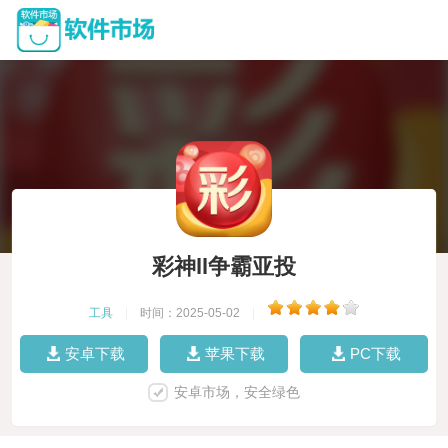
彩神ll争霸亚投
工具
|
时间：2025-05-02
|
安卓下载
苹果下载
PC下载
安卓市场，安全绿色