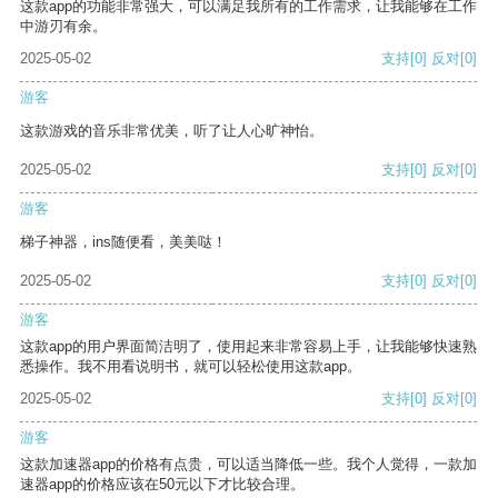
这款app的功能非常强大，可以满足我所有的工作需求，让我能够在工作
中游刃有余。
2025-05-02
支持
[0]
反对
[0]
游客
这款游戏的音乐非常优美，听了让人心旷神怡。
2025-05-02
支持
[0]
反对
[0]
游客
梯子神器，ins随便看，美美哒！
2025-05-02
支持
[0]
反对
[0]
游客
这款app的用户界面简洁明了，使用起来非常容易上手，让我能够快速熟
悉操作。我不用看说明书，就可以轻松使用这款app。
2025-05-02
支持
[0]
反对
[0]
游客
这款加速器app的价格有点贵，可以适当降低一些。我个人觉得，一款加
速器app的价格应该在50元以下才比较合理。