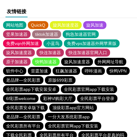
友情链接
网站地图
QuickQ
旋风加速度器
旋风加速
坚果加速器
tiktok加速器
狗急加速器官网
免费vqn外网加速
小蓝鸟
免费vps加速器外网苹果版
旋风加速度器
快连加速器
快连加速器官网入口
原子加速器
快鸭加速器
旋风加速度器
外网网址导航
软件中心
雷霆加速
狂飙加速器
哔咔漫画
快鸭VPN
老品牌—全民彩票
原版699彩票
全民彩票app下载安装安卓
全民彩票官网app下载安装
6f彩票welcome
彩神Vl购彩大厅
全民彩票平台登录
全民彩票安卓版下载
顶级彩票app官方网站
老品牌—全民彩票
一分大发系统彩票app
全民彩票所有平台
全民彩票官网app下载安装
下载全民彩票
全民彩票所有平台
全民彩票平台是真的吗