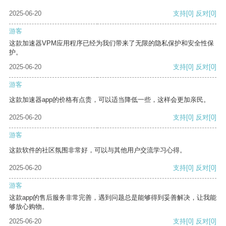
2025-06-20
支持
[0]
反对
[0]
游客
这款加速器VPM应用程序已经为我们带来了无限的隐私保护和安全性保
护。
2025-06-20
支持
[0]
反对
[0]
游客
这款加速器app的价格有点贵，可以适当降低一些，这样会更加亲民。
2025-06-20
支持
[0]
反对
[0]
游客
这款软件的社区氛围非常好，可以与其他用户交流学习心得。
2025-06-20
支持
[0]
反对
[0]
游客
这款app的售后服务非常完善，遇到问题总是能够得到妥善解决，让我能
够放心购物。
2025-06-20
支持
[0]
反对
[0]