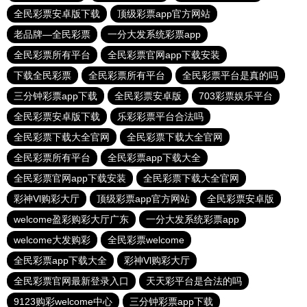
全民彩票安卓版下载
顶级彩票app官方网站
老品牌—全民彩票
一分大发系统彩票app
全民彩票所有平台
全民彩票官网app下载安装
下载全民彩票
全民彩票所有平台
全民彩票平台是真的吗
三分钟彩票app下载
全民彩票安卓版
703彩票娱乐平台
全民彩票安卓版下载
乐彩彩票平台合法吗
全民彩票下载大全官网
全民彩票下载大全官网
全民彩票所有平台
全民彩票app下载大全
全民彩票官网app下载安装
全民彩票下载大全官网
彩神Vl购彩大厅
顶级彩票app官方网站
全民彩票安卓版
welcome盈彩购彩大厅广东
一分大发系统彩票app
welcome大发购彩
全民彩票welcome
全民彩票app下载大全
彩神Vl购彩大厅
全民彩票官网最新登录入口
天天彩平台是合法的吗
9123购彩welcome中心
三分钟彩票app下载