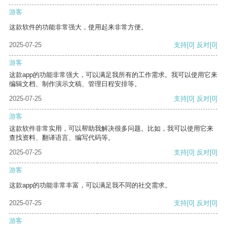
游客
这款软件的功能非常强大，使用起来非常方便。
2025-07-25
支持
[0]
反对
[0]
游客
这款app的功能非常强大，可以满足我所有的工作需求。我可以使用它来
编辑文档、制作演示文稿、管理日程安排等。
2025-07-25
支持
[0]
反对
[0]
游客
这款软件非常实用，可以帮助我解决很多问题。比如，我可以使用它来
查找资料、翻译语言、编写代码等。
2025-07-25
支持
[0]
反对
[0]
游客
这款app的功能非常丰富，可以满足我不同的社交需求。
2025-07-25
支持
[0]
反对
[0]
游客