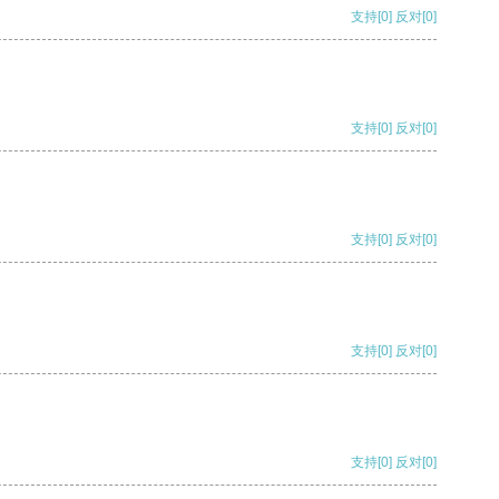
支持
[0]
反对
[0]
支持
[0]
反对
[0]
支持
[0]
反对
[0]
支持
[0]
反对
[0]
支持
[0]
反对
[0]