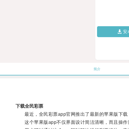
安
简介
下载全民彩票
最近，全民彩票app官网推出了最新的苹果版下载
这个苹果版app不仅界面设计简洁清晰，而且操作