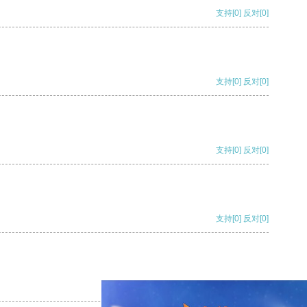
支持
[0]
反对
[0]
支持
[0]
反对
[0]
支持
[0]
反对
[0]
支持
[0]
反对
[0]
支持
[0]
反对
[0]