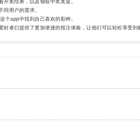
看开奖结果，以及领取中奖奖金。
不同用户的需求。
个app中找到自己喜欢的彩种。
爱好者们提供了更加便捷的投注体验，让他们可以轻松享受到