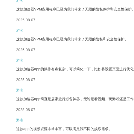
游客
这款加速器VPM应用程序已经为我们带来了无限的隐私保护和安全性保护
2025-08-07
游客
这款加速器VPM应用程序已经为我们带来了无限的隐私和安全性保护。
2025-08-07
游客
这款加速器app的操作有点复杂，可以简化一下，比如将设置页面进行优化
2025-08-07
游客
这款加速器app简直是居家旅行必备神器，无论是看视频、玩游戏还是工
2025-08-07
游客
这款app的视频资源非常丰富，可以满足我不同的娱乐需求。