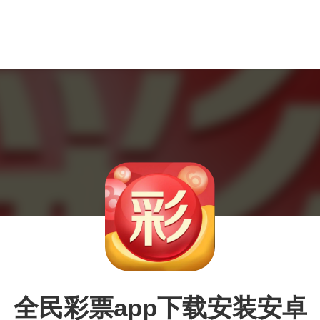
全民彩票app下载安装安卓