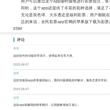
用户可以通过这个app随时随地进行彩票投注，查
同时，这个app还提供了丰富的彩种选择，满足了
无论是双色球、大乐透还是福利彩票，用户都能在这
总的来说，全民彩票app官网的苹果版下载为彩票
#39#
评论
游客
这款软件的功能非常强大，使用起来非常方便。
2025-08-07
游客
这款加速器app的客服很贴心，遇到问题都能及时解决，服务态度非常好。
2025-08-07
游客
这款app就像我的财务顾问，让我能够省钱又省心。