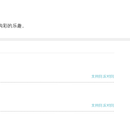
购彩的乐趣。
支持
[0]
反对
[0]
支持
[0]
反对
[0]