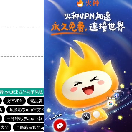
支持
[0]
反对
[0]
支持
[0]
反对
[0]
费vps加速器外网苹果版
旋风加速度器
快连加速器
快鸭VPN
老品牌—全民彩票
原版699彩票
载
顶级彩票app官方网站
老品牌—全民彩票
三分钟彩票app下载
全民彩票安卓版
703彩票娱乐平台
载大全
全民彩票官网app下载安装
全民彩票下载大全官网