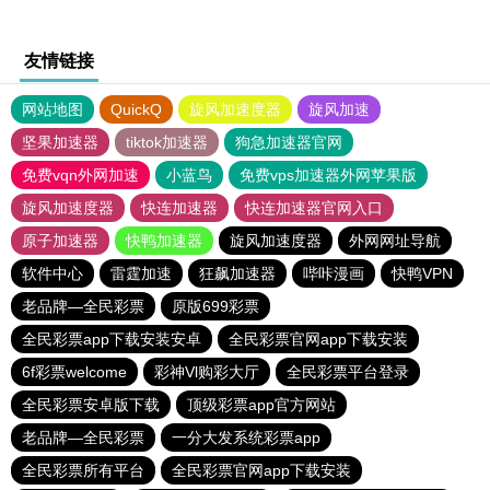
友情链接
网站地图
QuickQ
旋风加速度器
旋风加速
坚果加速器
tiktok加速器
狗急加速器官网
免费vqn外网加速
小蓝鸟
免费vps加速器外网苹果版
旋风加速度器
快连加速器
快连加速器官网入口
原子加速器
快鸭加速器
旋风加速度器
外网网址导航
软件中心
雷霆加速
狂飙加速器
哔咔漫画
快鸭VPN
老品牌—全民彩票
原版699彩票
全民彩票app下载安装安卓
全民彩票官网app下载安装
6f彩票welcome
彩神Vl购彩大厅
全民彩票平台登录
全民彩票安卓版下载
顶级彩票app官方网站
老品牌—全民彩票
一分大发系统彩票app
全民彩票所有平台
全民彩票官网app下载安装