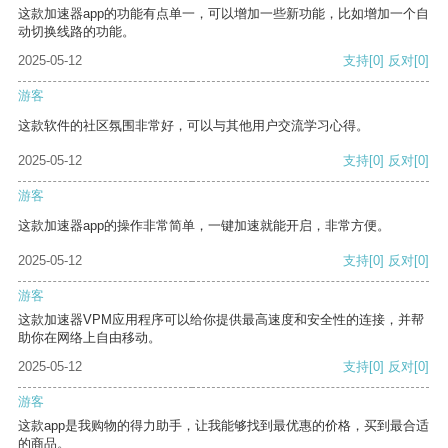
这款加速器app的功能有点单一，可以增加一些新功能，比如增加一个自
动切换线路的功能。
2025-05-12
支持
[0]
反对
[0]
游客
这款软件的社区氛围非常好，可以与其他用户交流学习心得。
2025-05-12
支持
[0]
反对
[0]
游客
这款加速器app的操作非常简单，一键加速就能开启，非常方便。
2025-05-12
支持
[0]
反对
[0]
游客
这款加速器VPM应用程序可以给你提供最高速度和安全性的连接，并帮
助你在网络上自由移动。
2025-05-12
支持
[0]
反对
[0]
游客
这款app是我购物的得力助手，让我能够找到最优惠的价格，买到最合适
的商品。