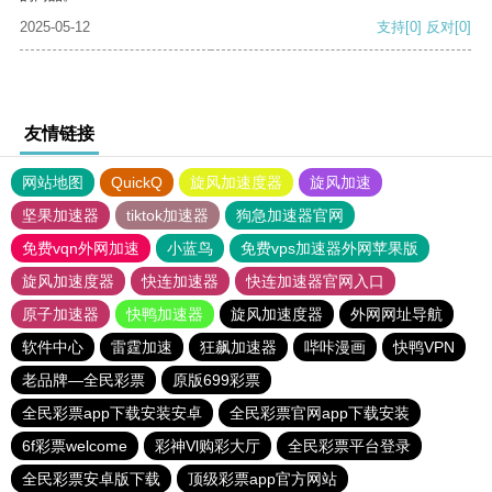
2025-05-12
支持
[0]
反对
[0]
友情链接
网站地图
QuickQ
旋风加速度器
旋风加速
坚果加速器
tiktok加速器
狗急加速器官网
免费vqn外网加速
小蓝鸟
免费vps加速器外网苹果版
旋风加速度器
快连加速器
快连加速器官网入口
原子加速器
快鸭加速器
旋风加速度器
外网网址导航
软件中心
雷霆加速
狂飙加速器
哔咔漫画
快鸭VPN
老品牌—全民彩票
原版699彩票
全民彩票app下载安装安卓
全民彩票官网app下载安装
6f彩票welcome
彩神Vl购彩大厅
全民彩票平台登录
全民彩票安卓版下载
顶级彩票app官方网站