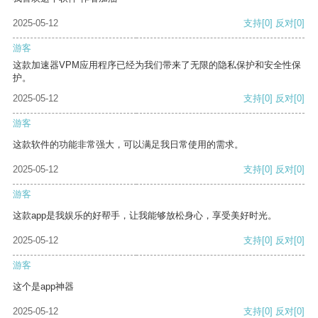
2025-05-12
支持
[0]
反对
[0]
游客
这款加速器VPM应用程序已经为我们带来了无限的隐私保护和安全性保
护。
2025-05-12
支持
[0]
反对
[0]
游客
这款软件的功能非常强大，可以满足我日常使用的需求。
2025-05-12
支持
[0]
反对
[0]
游客
这款app是我娱乐的好帮手，让我能够放松身心，享受美好时光。
2025-05-12
支持
[0]
反对
[0]
游客
这个是app神器
2025-05-12
支持
[0]
反对
[0]