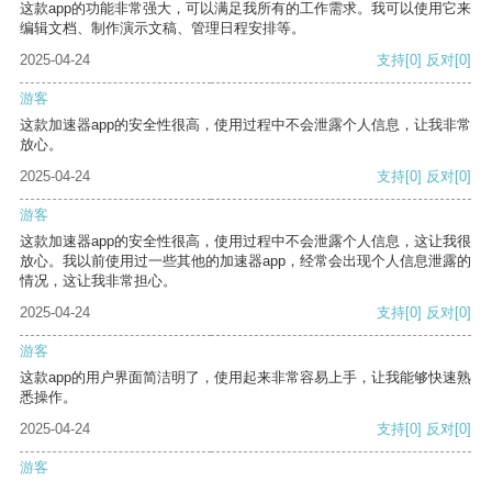
这款app的功能非常强大，可以满足我所有的工作需求。我可以使用它来
编辑文档、制作演示文稿、管理日程安排等。
2025-04-24
支持
[0]
反对
[0]
游客
这款加速器app的安全性很高，使用过程中不会泄露个人信息，让我非常
放心。
2025-04-24
支持
[0]
反对
[0]
游客
这款加速器app的安全性很高，使用过程中不会泄露个人信息，这让我很
放心。我以前使用过一些其他的加速器app，经常会出现个人信息泄露的
情况，这让我非常担心。
2025-04-24
支持
[0]
反对
[0]
游客
这款app的用户界面简洁明了，使用起来非常容易上手，让我能够快速熟
悉操作。
2025-04-24
支持
[0]
反对
[0]
游客