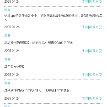
2025-04-24
支持
[0]
反对
[0]
游客
这款app的客服非常专业，遇到问题总是能够及时解决，让我能够安心工
作。
2025-04-24
支持
[0]
反对
[0]
游客
超级好用的加速器，妈妈再也不用担心我的学习啦！
2025-04-24
支持
[0]
反对
[0]
游客
这个是app神器
2025-04-24
支持
[0]
反对
[0]
游客
这款软件的设计非常人性化，使用起来非常舒服。
2025-04-24
支持
[0]
反对
[0]
游客