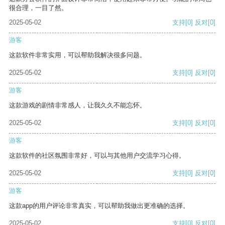
很合理，一目了然。
2025-05-02
支持
[0]
反对
[0]
游客
这款软件非常实用，可以帮助我解决很多问题。
2025-05-02
支持
[0]
反对
[0]
游客
这款游戏的剧情非常感人，让我久久不能忘怀。
2025-05-02
支持
[0]
反对
[0]
游客
这款软件的社区氛围非常好，可以与其他用户交流学习心得。
2025-05-02
支持
[0]
反对
[0]
游客
这款app的用户评论非常真实，可以帮助我做出更准确的选择。
2025-05-02
支持
[0]
反对
[0]