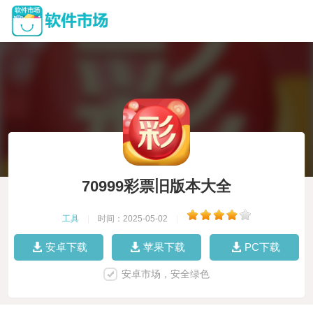
70999彩票旧版本大全
工具
|
时间：2025-05-02
|
安卓下载
苹果下载
PC下载
安卓市场，安全绿色