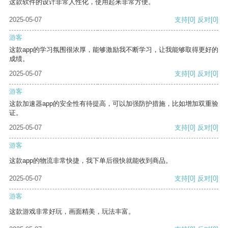
这款软件的设计非常人性化，使用起来非常方便。
2025-05-07
支持
[0]
反对
[0]
游客
这款app的学习氛围很浓厚，能够激励我不断学习，让我能够取得更好的
成绩。
2025-05-07
支持
[0]
反对
[0]
游客
这款加速器app的安全性有待提高，可以加强防护措施，比如增加双重验
证。
2025-05-07
支持
[0]
反对
[0]
游客
这款app的物流非常快捷，我下单后很快就能收到商品。
2025-05-07
支持
[0]
反对
[0]
游客
这款游戏非常好玩，画面精美，玩法丰富。